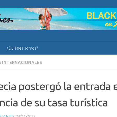
¿Quiénes somos?
S INTERNACIONALES
cia postergó la entrada 
ncia de su tasa turística
 VIAJES
·
24/11/2022