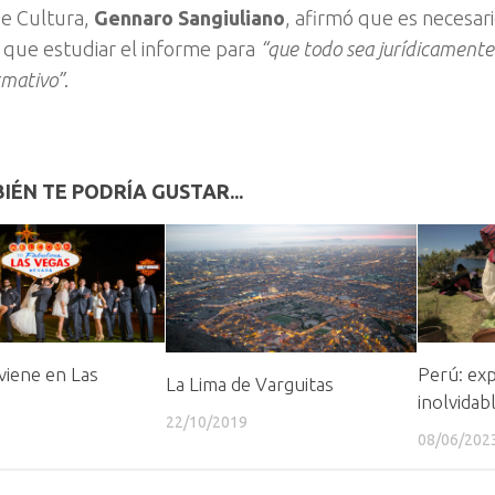
de Cultura,
Gennaro Sangiuliano
, afirmó que es necesar
 que estudiar el informe para
“que todo sea jurídicamente
mativo”
.
IÉN TE PODRÍA GUSTAR...
viene en Las
Perú: exp
La Lima de Varguitas
inolvidab
22/10/2019
08/06/202