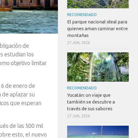
RECOMENDADO
El parque nacional ideal para
quienes aman caminar entre
montañas
27 JUN, 2026
bligación de
es estudian los
mo objetivo limitar
 16 de enero de
RECOMENDADO
n de aplazar su
Yucatán: un viaje que
también se descubre a
dicos que esperan
través de sus sabores
27 JUN, 2026
ués de las 500 mil
obre esto, el nuevo