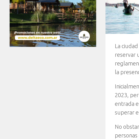
La ciudad
reservar 
reglament
la presenc
Inicialme
2023, per
entrada e
superar e
No obstan
personas 