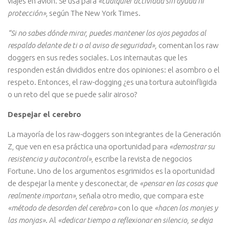
viajes en avión. Se usa para
«cualquier actividad sin ayuda ni
protección»
, según The New York Times.
“Si no sabes dónde mirar, puedes mantener los ojos pegados al
respaldo delante de ti o al aviso de seguridad»,
comentan los raw
doggers en sus redes sociales. Los internautas que les
responden están divididos entre dos opiniones: el asombro o el
respeto. Entonces, el raw-dogging ¿es una tortura autoinfligida
o un reto del que se puede salir airoso?
Despejar el cerebro
La mayoría de los raw-doggers son integrantes de la Generación
Z, que ven en esa práctica una oportunidad para
«demostrar su
resistencia y autocontrol»
, escribe la revista de negocios
Fortune. Uno de los argumentos esgrimidos es la oportunidad
de despejar la mente y desconectar, de
«pensar en las cosas que
realmente importan»
, señala otro medio, que compara este
«método de desorden del cerebro»
con lo que
«hacen los monjes y
las monjas»
. Al
«dedicar tiempo a reflexionar en silencio, se deja