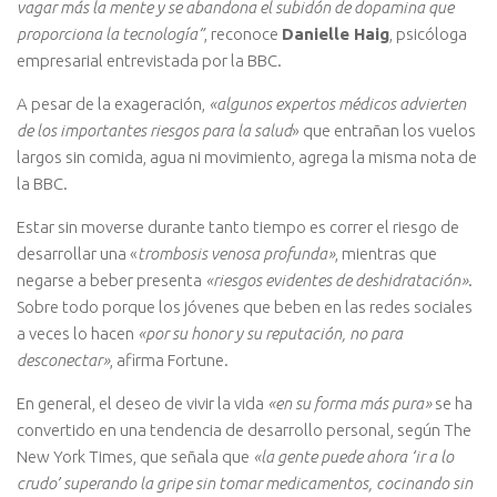
vagar más la mente y se abandona el subidón de dopamina que
proporciona la tecnología”
, reconoce
Danielle Haig
, psicóloga
empresarial entrevistada por la BBC.
A pesar de la exageración,
«algunos expertos médicos advierten
de los importantes riesgos para la salud
» que entrañan los vuelos
largos sin comida, agua ni movimiento, agrega la misma nota de
la BBC.
Estar sin moverse durante tanto tiempo es correr el riesgo de
desarrollar una «
trombosis venosa profunda»
, mientras que
negarse a beber presenta
«riesgos evidentes de deshidratación»
.
Sobre todo porque los jóvenes que beben en las redes sociales
a veces lo hacen
«por su honor y su reputación, no para
desconectar»
, afirma Fortune.
En general, el deseo de vivir la vida
«en su forma más pura»
se ha
convertido en una tendencia de desarrollo personal, según The
New York Times, que señala que
«la gente puede ahora ‘ir a lo
crudo’ superando la gripe sin tomar medicamentos, cocinando sin