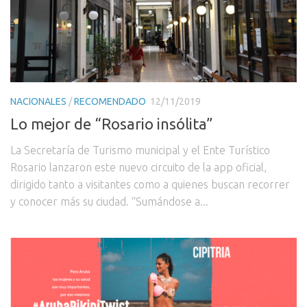
NACIONALES
/
RECOMENDADO
12/11/2019
Lo mejor de “Rosario insólita”
La Secretaría de Turismo municipal y el Ente Turístico
Rosario lanzaron este nuevo circuito de la app oficial,
dirigido tanto a visitantes como a quienes buscan recorrer
y conocer más su ciudad. “Sumándose a...