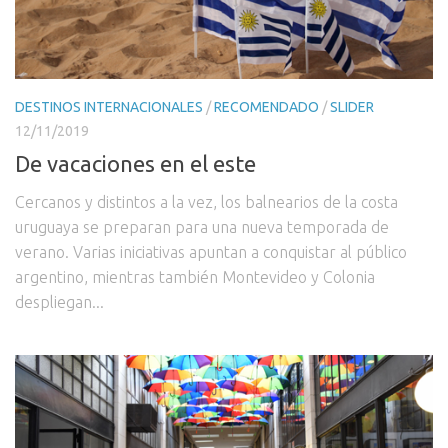
DESTINOS INTERNACIONALES
/
RECOMENDADO
/
SLIDER
12/11/2019
De vacaciones en el este
Cercanos y distintos a la vez, los balnearios de la costa
uruguaya se preparan para una nueva temporada de
verano. Varias iniciativas apuntan a conquistar al público
argentino, mientras también Montevideo y Colonia
despliegan...