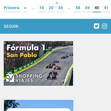
«
Primera
«
...
10
20
30
...
38
39
40
41
SEGUIR: