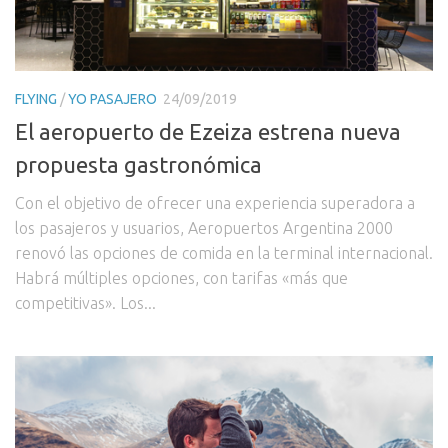
FLYING
/
YO PASAJERO
24/09/2019
El aeropuerto de Ezeiza estrena nueva
propuesta gastronómica
Con el objetivo de ofrecer una experiencia superadora a
los pasajeros y usuarios, Aeropuertos Argentina 2000
renovó las opciones de comida en la terminal internacional.
Habrá múltiples opciones, con tarifas «más que
competitivas». Los...