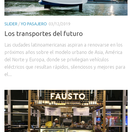
SLIDER
/
YO PASAJERO
03/12/2019
Los transportes del futuro
Las ciudades latinoamericanas aspiran a renovarse en los
próximos años sobre el modelo urbano de Asia, América
del Norte y Europa, donde se privilegian vehículos
eléctricos que resultan rápidos, silenciosos y mejores para
el...