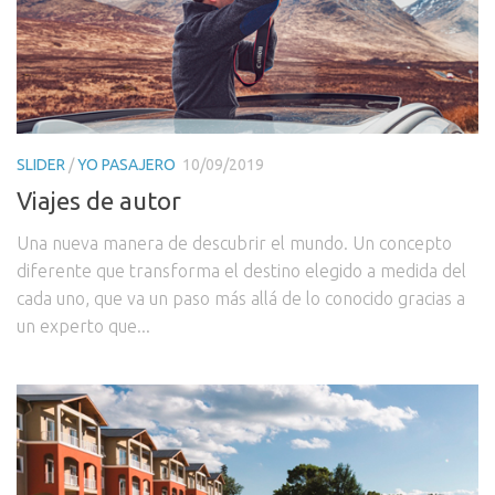
SLIDER
/
YO PASAJERO
10/09/2019
Viajes de autor
Una nueva manera de descubrir el mundo. Un concepto
diferente que transforma el destino elegido a medida del
cada uno, que va un paso más allá de lo conocido gracias a
un experto que...