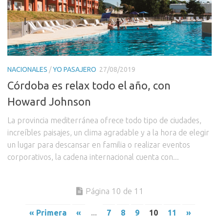
NACIONALES
/
YO PASAJERO
27/08/2019
Córdoba es relax todo el año, con
Howard Johnson
La provincia mediterránea ofrece todo tipo de ciudades,
increíbles paisajes, un clima agradable y a la hora de elegir
un lugar para descansar en familia o realizar eventos
corporativos, la cadena internacional cuenta con...
Página 10 de 11
« Primera
«
...
7
8
9
10
11
»