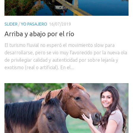
SLIDER
/
YO PASAJERO
16/07/2019
Arriba y abajo por el río
El turismo fluvial no esperó el movimiento slow para
desarrollarse, pero se vio muy favorecido por la nueva ola
de privilegiar calidad y autenticidad por sobre lejanía y
exotismo (real o artificial). En el...