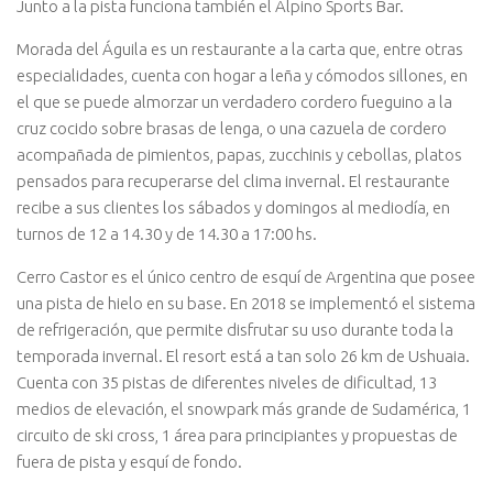
Junto a la pista funciona también el Alpino Sports Bar.
Morada del Águila es un restaurante a la carta que, entre otras
especialidades, cuenta con hogar a leña y cómodos sillones, en
el que se puede almorzar un verdadero cordero fueguino a la
cruz cocido sobre brasas de lenga, o una cazuela de cordero
acompañada de pimientos, papas, zucchinis y cebollas, platos
pensados para recuperarse del clima invernal. El restaurante
recibe a sus clientes los sábados y domingos al mediodía, en
turnos de 12 a 14.30 y de 14.30 a 17:00 hs.
Cerro Castor es el único centro de esquí de Argentina que posee
una pista de hielo en su base. En 2018 se implementó el sistema
de refrigeración, que permite disfrutar su uso durante toda la
temporada invernal. El resort está a tan solo 26 km de Ushuaia.
Cuenta con 35 pistas de diferentes niveles de dificultad, 13
medios de elevación, el snowpark más grande de Sudamérica, 1
circuito de ski cross, 1 área para principiantes y propuestas de
fuera de pista y esquí de fondo.