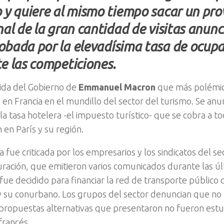
 y quiere al mismo tiempo sacar un pr
nal de la gran cantidad de visitas anunc
bada por la elevadísima tasa de ocupa
e las competiciones.
ida del Gobierno de
Emmanuel Macron
que más polémic
n Francia en el mundillo del sector del turismo. Se an
la tasa hotelera -el impuesto turístico- que se cobra a t
 en París y su región.
iva fue criticada por los empresarios y los sindicatos del se
auración, que emitieron varios comunicados durante las ú
ue decidido para financiar la red de transporte público d
y su conurbano. Los grupos del sector denuncian que n
 propuestas alternativas que presentaron no fueron estu
 francés.