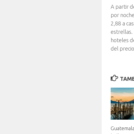
A partir 
por noche 
2,88 a cas
estrellas
hoteles d
del preci
TAMB
Guatemala