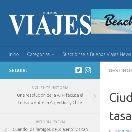
Inicio
Categorías
Suscribirse a Buenos Viajes News
SEGUIR:
DESTINO
SIGUIENTE HISTORIA
Ciud
Una resolución de la AFIP facilita el
turismo entre la Argentina y Chile
tasa
HISTORIA PREVIA
Cuando los “amigos de lo ajeno” visitan
POR
BUENOS