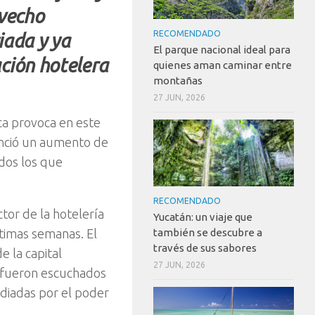
ovecho
RECOMENDADO
iada y ya
El parque nacional ideal para
ción hotelera
quienes aman caminar entre
montañas
27 JUN, 2026
a provoca en este
unció un aumento de
odos los que
RECOMENDADO
ctor de la hotelería
Yucatán: un viaje que
también se descubre a
ltimas semanas. El
través de sus sabores
e la capital
27 JUN, 2026
o fueron escuchados
diadas por el poder