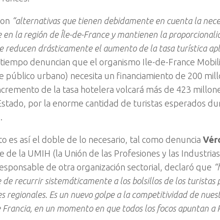
ron
“alternativas que tienen debidamente en cuenta la neces
 en la región de Île-de-France y mantienen la proporcionali
 reducen drásticamente el aumento de la tasa turística apl
tiempo denuncian que el organismo Ile-de-France Mobili
e público urbano) necesita un financiamiento de 200 mil
incremento de la tasa hotelera volcará más de 423 millon
 Estado, por la enorme cantidad de turistas esperados d
s.
o es así el doble de lo necesario, tal como denuncia
Vér
 de la UMIH (la Unión de las Profesiones y las Industrias
responsable de otra organización sectorial, declaró que
“
de recurrir sistemáticamente a los bolsillos de los turistas p
s regionales. Es un nuevo golpe a la competitividad de nuest
 Francia, en un momento en que todos los focos apuntan a P