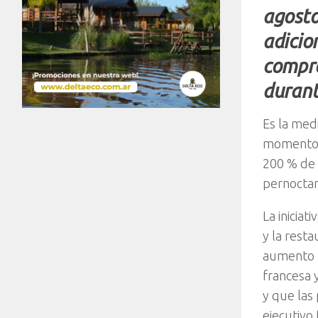
agosto
adicio
compro
durant
Es la med
momento e
200 % de 
pernoctan
La iniciat
y la rest
aumento f
francesa 
y que las
ejecutivo