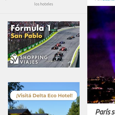
los hoteles
París s