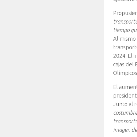
Propusie
transporte
tiempo que
Al mismo 
transport
2024. El 
cajas del
Olímpico
El aument
presidente
Junto al 
costumbre 
transporte
imagen de