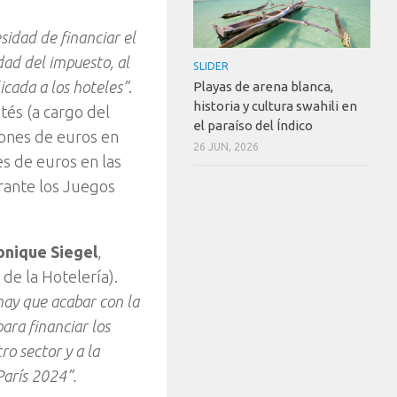
idad de financiar el
dad del impuesto, al
SLIDER
icada a los hoteles”
.
Playas de arena blanca,
historia y cultura swahili en
tés (a cargo del
el paraíso del Índico
lones de euros en
26 JUN, 2026
es de euros en las
urante los Juegos
onique Siegel
,
 de la Hotelería).
hay que acabar con la
ara financiar los
ro sector y a la
arís 2024”.