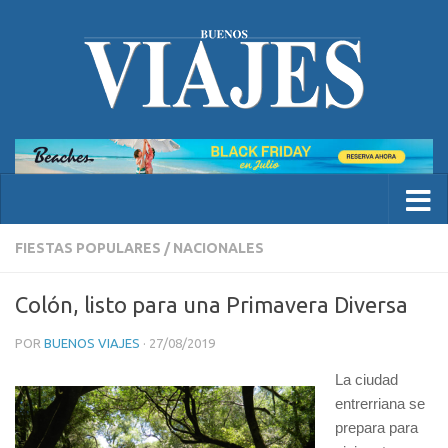
FIESTAS POPULARES
/
NACIONALES
Colón, listo para una Primavera Diversa
POR
BUENOS VIAJES
·
27/08/2019
La ciudad
entrerriana se
prepara para