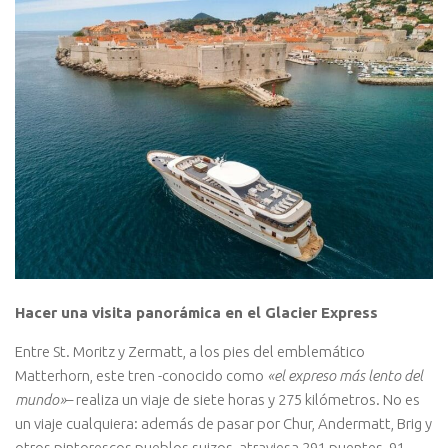
Hacer una visita panorámica en el Glacier Express
Entre St. Moritz y Zermatt, a los pies del emblemático
Matterhorn, este tren -conocido como
«el expreso más lento del
mundo»
– realiza un viaje de siete horas y 275 kilómetros. No es
un viaje cualquiera: además de pasar por Chur, Andermatt, Brig y
otros pintorescos pueblos suizos, atraviesa 291 puentes, 91