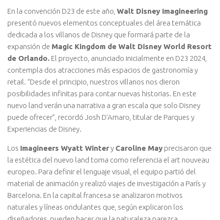
En la convención D23 de este año,
Walt Disney Imagineering
presentó nuevos elementos conceptuales del área temática
dedicada a los villanos de Disney que formará parte de la
expansión de
Magic Kingdom de Walt Disney World Resort
de Orlando.
El proyecto, anunciado inicialmente en D23 2024,
contempla dos atracciones más espacios de gastronomía y
retail. “Desde el principio, nuestros villanos nos dieron
posibilidades infinitas para contar nuevas historias. En este
nuevo land verán una narrativa a gran escala que solo Disney
puede ofrecer”, recordó Josh D’Amaro, titular de Parques y
Experiencias de Disney.
Los
Imagineers Wyatt Winter
y
Caroline May
precisaron que
la estética del nuevo land toma como referencia el art nouveau
europeo. Para definir el lenguaje visual, el equipo partió del
material de animación y realizó viajes de investigación a París y
Barcelona. En la capital francesa se analizaron motivos
naturales y líneas ondulantes que, según explicaron los
diseñadores, pueden hacer que la naturaleza parezca