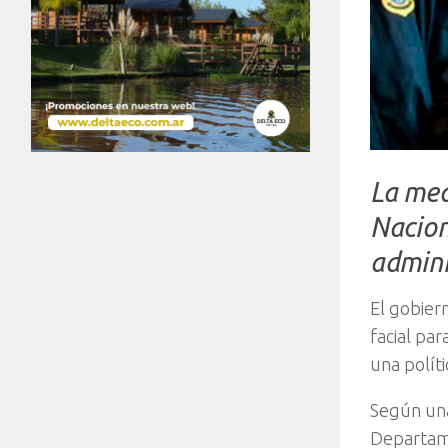
La med
Naciona
admini
El gobier
facial pa
una polít
Según una
Departame