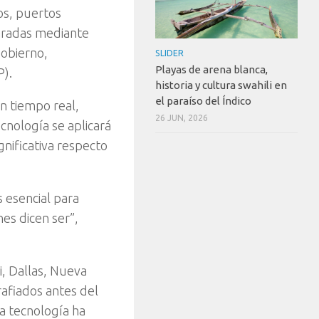
os, puertos
aradas mediante
gobierno,
SLIDER
Playas de arena blanca,
P).
historia y cultura swahili en
el paraíso del Índico
en tiempo real,
26 JUN, 2026
ecnología se aplicará
nificativa respecto
 esencial para
es dicen ser”,
, Dallas, Nueva
rafiados antes del
la tecnología ha