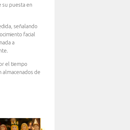
e su puesta en
medida, señalando
ocimiento facial
onada a
nte.
or el tiempo
án almacenados de