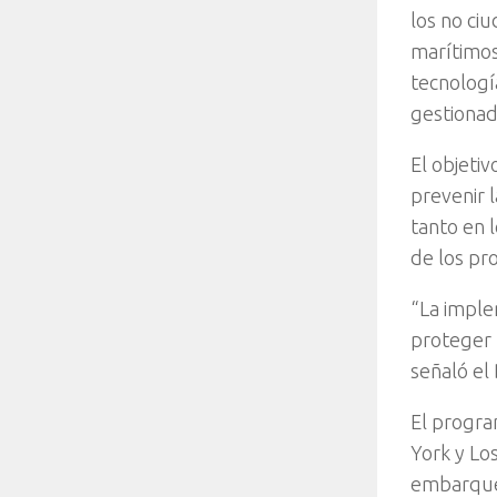
los no ci
marítimos
tecnologí
gestionad
El objetiv
prevenir l
tanto en 
de los pr
“La imple
proteger 
señaló el
El progra
York y Lo
embarque 