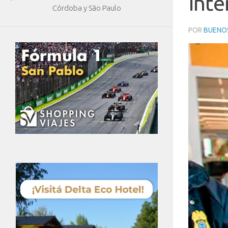
inte
Córdoba y São Paulo
POR
BUENOS