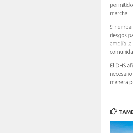
permitido
marcha.
Sin embar
riesgos pa
amplía la
comunidad
El DHS af
necesario
manera p
TAMB