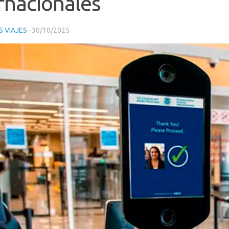
rnacionales
 VIAJES
·
30/10/2025