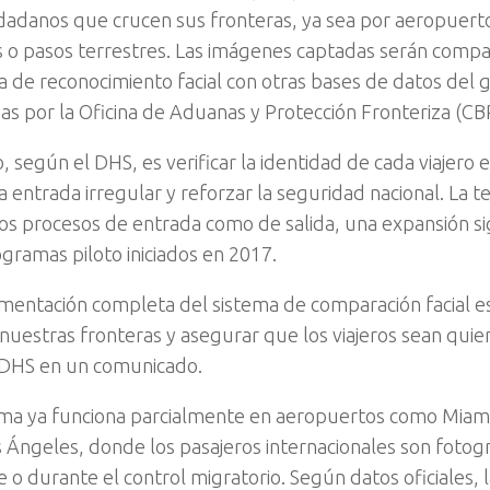
udadanos que crucen sus fronteras, ya sea por aeropuert
 o pasos terrestres. Las imágenes captadas serán comp
a de reconocimiento facial con otras bases de datos del 
as por la Oficina de Aduanas y Protección Fronteriza (CB
o, según el DHS, es verificar la identidad de cada viajero 
a entrada irregular y reforzar la seguridad nacional. La t
los procesos de entrada como de salida, una expansión sig
ogramas piloto iniciados en 2017.
mentación completa del sistema de comparación facial es
nuestras fronteras y asegurar que los viajeros sean quien
 DHS en un comunicado.
ma ya funciona parcialmente en aeropuertos como Miami
s Ángeles, donde los pasajeros internacionales son fotog
o durante el control migratorio. Según datos oficiales, 