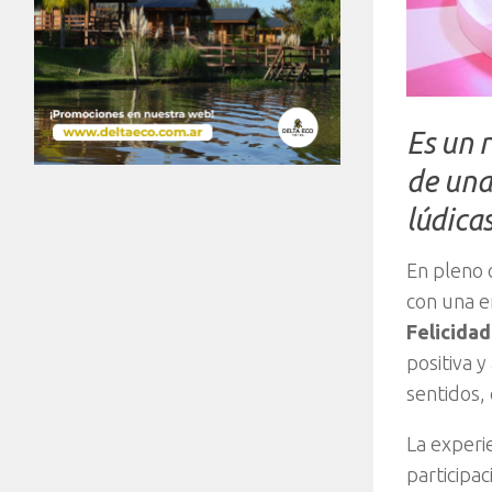
Es un r
de una
lúdica
En pleno 
con una e
Felicidad
positiva y
sentidos, 
La experi
participac