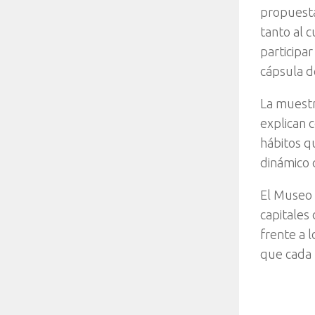
propuest
tanto al 
participa
cápsula d
La muestr
explican 
hábitos q
dinámico q
El Museo 
capitales
frente a 
que cada 