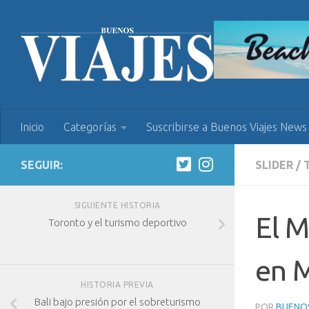
Inicio
Categorías
Suscribirse a Buenos Viajes News
SEGUIR:
SLIDER
/
SIGUIENTE HISTORIA
El M
Toronto y el turismo deportivo
en 
HISTORIA PREVIA
Bali bajo presión por el sobreturismo
POR
BUENOS