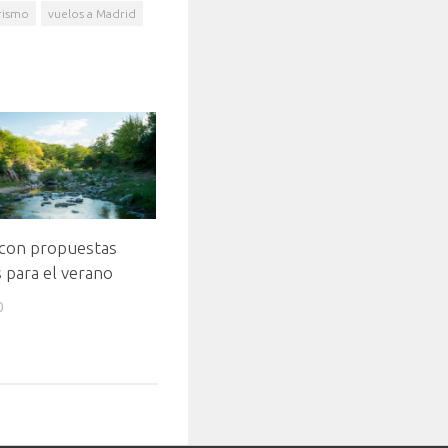
rismo
vuelos a Madrid
con propuestas
s para el verano
0