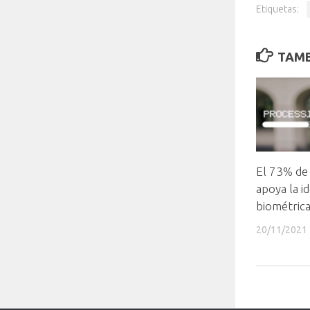
Etiquetas:
TAMB
El 73% de 
apoya la id
biométric
20/11/2021