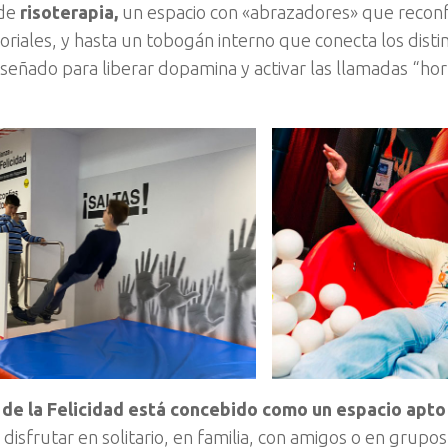
 de
risoterapia,
un espacio con «abrazadores» que reconf
oriales, y hasta un tobogán interno que conecta los distin
señado para liberar dopamina y activar las llamadas “ho
de la Felicidad está concebido como un espacio apto 
 disfrutar en solitario, en familia, con amigos o en grupo