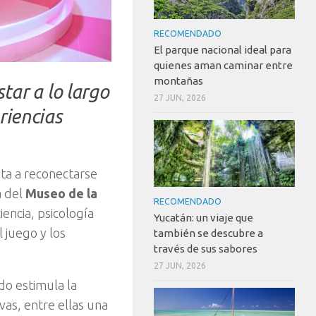
RECOMENDADO
El parque nacional ideal para
quienes aman caminar entre
montañas
star a lo largo
27 JUN, 2026
riencias
ita a reconectarse
a del
Museo de la
RECOMENDADO
encia, psicología
Yucatán: un viaje que
l juego y los
también se descubre a
través de sus sabores
27 JUN, 2026
do estimula la
vas, entre ellas una