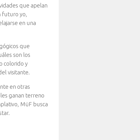
vidades que apelan
 futuro yo,
elajarse en una
agógicos que
uáles son los
 colorido y
el visitante.
nte en otras
ales ganan terreno
emplativo, MüF busca
tar.