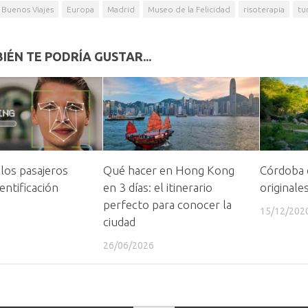
Buenos Viajes
Europa
Madrid
Museo de la Felicidad
risoterapia
tu
IÉN TE PODRÍA GUSTAR...
los pasajeros
Qué hacer en Hong Kong
Córdoba 
entificación
en 3 días: el itinerario
originale
a
perfecto para conocer la
15/12/202
ciudad
26/06/2026