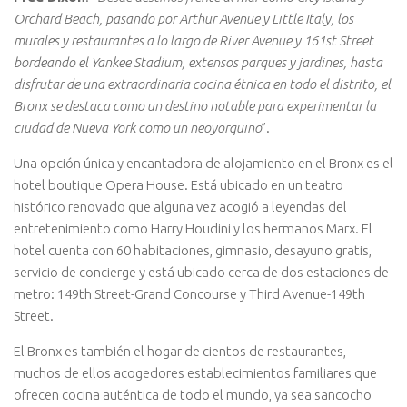
Orchard Beach, pasando por Arthur Avenue y Little Italy, los
murales y restaurantes a lo largo de River Avenue y 161st Street
bordeando el Yankee Stadium, extensos parques y jardines, hasta
disfrutar de una extraordinaria cocina étnica en todo el distrito, el
Bronx se destaca como un destino notable para experimentar la
ciudad de Nueva York como un neoyorquino
”.
Una opción única y encantadora de alojamiento en el Bronx es el
hotel boutique Opera House. Está ubicado en un teatro
histórico renovado que alguna vez acogió a leyendas del
entretenimiento como Harry Houdini y los hermanos Marx. El
hotel cuenta con 60 habitaciones, gimnasio, desayuno gratis,
servicio de concierge y está ubicado cerca de dos estaciones de
metro: 149th Street-Grand Concourse y Third Avenue-149th
Street.
El Bronx es también el hogar de cientos de restaurantes,
muchos de ellos acogedores establecimientos familiares que
ofrecen cocina auténtica de todo el mundo, ya sea sancocho