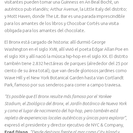
visitantes pueden tomar una Guinness en An Beal Bocht, un
auténtico pub irlandés; Arthur Avenue, la Little Italy del distrito;
y Mott Haven, donde The Lit. Bar es una parada imprescindible
para los amantes de los libros y Chocobar Cortés una visita
obligada para los amantes del chocolate.
El Bronx está cargado de historia: allí durmió George
Washington en el siglo XVIII, allí vivió el poeta Edgar Allan Poe en
el siglo XIX y allí nació la música hip-hop en el siglo XX. El distrito
también tiene 2.832 hectáreas de parques (alrededor del 25 por
ciento de su área total), que van desde gloriosos jardines como
Wave Hill y el New York Botanical Garden hasta Van Cortlandt
Park, famoso por sus senderos para correr a campo traviesa.
“Es posible que El Bronx resulte más famoso por el Yankee
Stadium, el Zoológico del Bronx, el Jardín Botánico de Nueva York
y como el lugar de nacimiento del hip-hop, pero también está
repleto de experiencias locales auténticas y únicas para explorar”
,
expresó el presidente y director ejecutivo de NYC & Company,
Fred Dixon
.
“Desde destinos frente al mar como City Island y