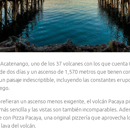
l Acatenango, uno de los 37 volcanes con los que cuenta
de dos días y un ascenso de 1,570 metros que tienen 
un paisaje indescriptible, incluyendo las constantes erup
ego.
refieran un ascenso menos exigente, el volcán Pacaya 
más sencilla y las vistas son también incomparables. Ade
 con Pizza Pacaya, una original pizzería que aprovecha l
 lava del volcán.