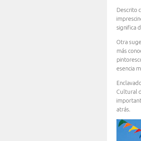
Descrito 
imprescin
significa
Otra suge
más conoc
pintoresc
esencia m
Enclavado
Cultural 
importante
atrás.