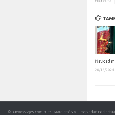
Etiquetas:
TAMB
Navidad m
20/12/2024
© BuenosViajes.com 2025 - Mardigraf S.A. - Propiedad intelectua