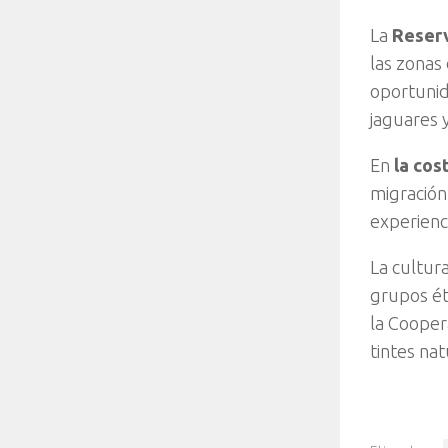
La
Reserv
las zonas
oportunid
jaguares y
En
la cost
migración 
experienci
La cultur
grupos ét
la Cooper
tintes nat