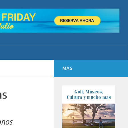
MÁS
as
onos