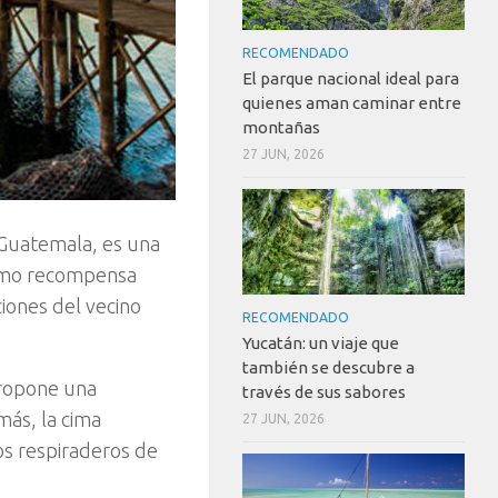
RECOMENDADO
El parque nacional ideal para
quienes aman caminar entre
montañas
27 JUN, 2026
 Guatemala, es una
como recompensa
ciones del vecino
RECOMENDADO
Yucatán: un viaje que
también se descubre a
propone una
través de sus sabores
más, la cima
27 JUN, 2026
os respiraderos de