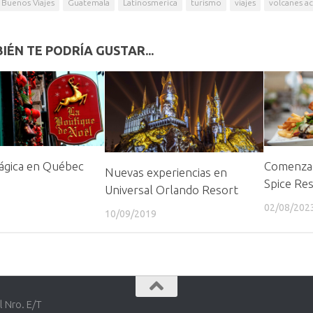
Buenos Viajes
Guatemala
Latinosmerica
turismo
viajes
volcanes ac
IÉN TE PODRÍA GUSTAR...
ágica en Québec
Comenzar
Nuevas experiencias en
Spice Re
Universal Orlando Resort
02/08/202
10/09/2019
l Nro. E/T