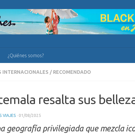
¿Quiénes somos?
S INTERNACIONALES
/
RECOMENDADO
emala resalta sus bellez
 VIAJES
·
01/08/2025
a geografía privilegiada que mezcla ic