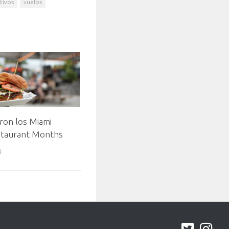
tivos
vuelos
on los Miami
staurant Months
3