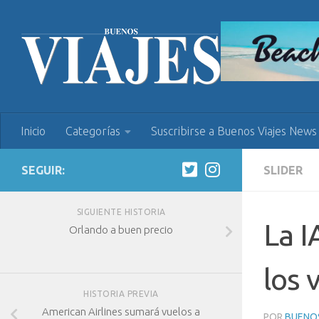
Inicio
Categorías
Suscribirse a Buenos Viajes News
SEGUIR:
SLIDER
SIGUIENTE HISTORIA
La I
Orlando a buen precio
los 
HISTORIA PREVIA
American Airlines sumará vuelos a
POR
BUENOS