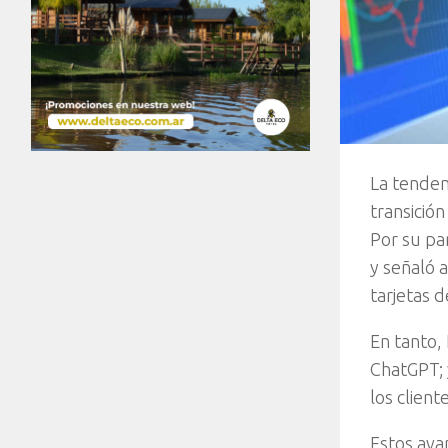
La tenden
transició
Por su pa
y señaló a
tarjetas 
En tanto,
ChatGPT; 
los client
Estos avan