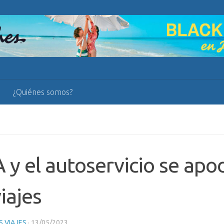
¿Quiénes somos?
A y el autoservicio se ap
viajes
 VIAJES
·
13/05/2023