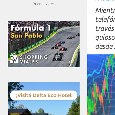
Buenos Aires
Mientr
telefó
través
quiosco
desde 