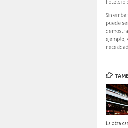
hotelero 
Sin embar
puede ser
demostrar
ejemplo, 
necesidad
TAMB
La otra ca