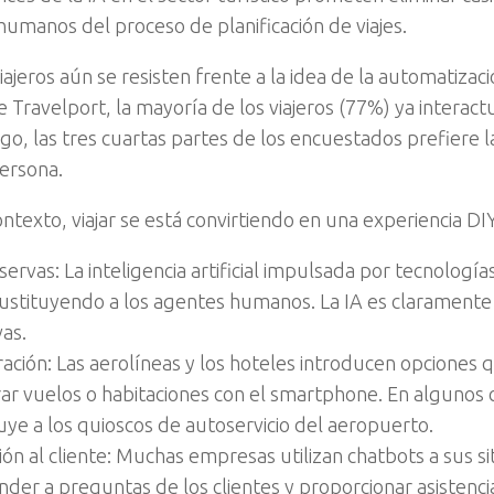
humanos del proceso de planificación de viajes.
iajeros aún se resisten frente a la idea de la automatizac
e Travelport, la mayoría de los viajeros (77%) ya interac
go, las tres cuartas partes de los encuestados prefiere l
ersona.
ntexto, viajar se está convirtiendo en una experiencia DIY
servas: La inteligencia artificial impulsada por tecnolog
sustituyendo a los agentes humanos. La IA es claramente 
as.
ración: Las aerolíneas y los hoteles introducen opciones
rar vuelos o habitaciones con el smartphone. En algunos 
uye a los quioscos de autoservicio del aeropuerto.
ón al cliente: Muchas empresas utilizan chatbots a sus s
der a preguntas de los clientes y proporcionar asistencia