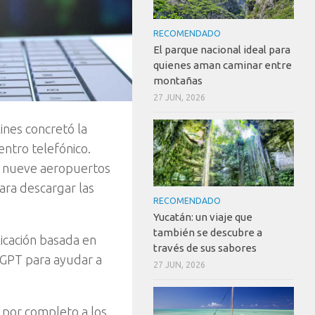
RECOMENDADO
El parque nacional ideal para
quienes aman caminar entre
montañas
27 JUN, 2026
ines concretó la
entro telefónico.
en nueve aeropuertos
para descargar las
RECOMENDADO
Yucatán: un viaje que
también se descubre a
licación basada en
través de sus sabores
tGPT para ayudar a
27 JUN, 2026
i por completo a los