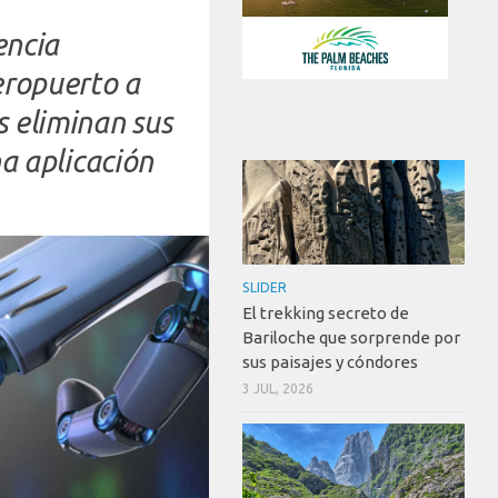
encia
aeropuerto a
 eliminan sus
na aplicación
SLIDER
El trekking secreto de
Bariloche que sorprende por
sus paisajes y cóndores
3 JUL, 2026