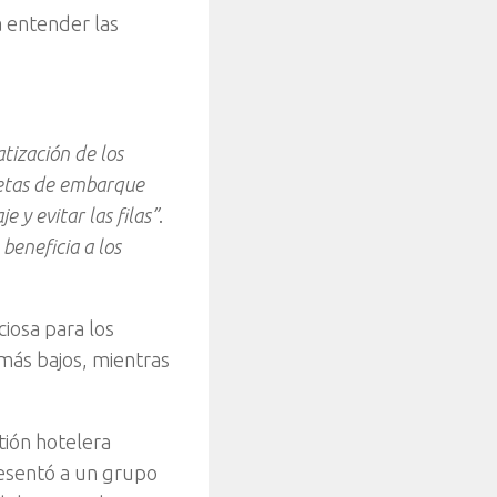
a entender las
tización de los
jetas de embarque
e y evitar las filas”
.
beneficia a los
ciosa para los
 más bajos, mientras
tión hotelera
resentó a un grupo