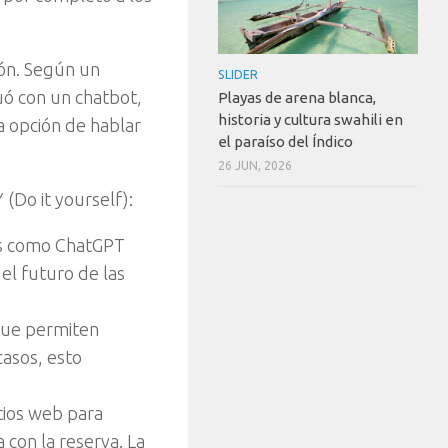
ión. Según un
SLIDER
tuó con un chatbot,
Playas de arena blanca,
historia y cultura swahili en
a opción de hablar
el paraíso del Índico
26 JUN, 2026
 (Do it yourself):
ías como ChatGPT
el futuro de las
 que permiten
casos, esto
itios web para
 con la reserva. La