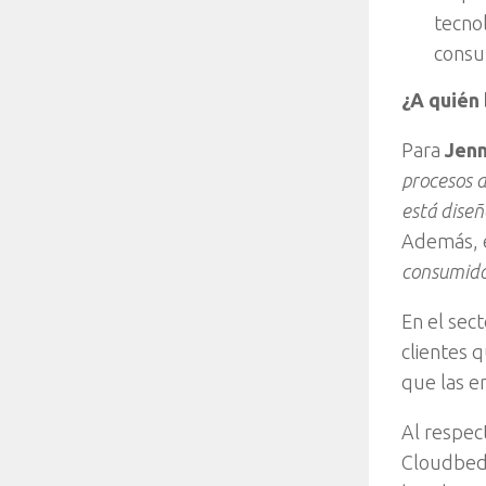
tecnol
consul
¿A quién 
Para
Jenn
procesos d
está diseña
Además, 
consumidor
En el sec
clientes 
que las e
Al respec
Cloudbeds