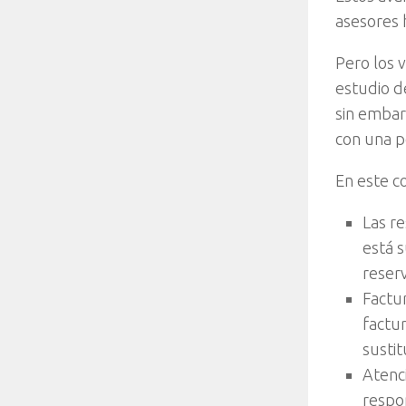
asesores 
Pero los v
estudio d
sin embar
con una p
En este co
Las re
está 
reserv
Factu
factu
sustit
Atenci
respon