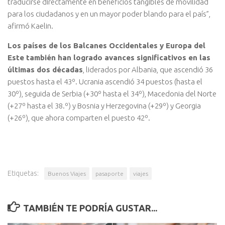
traducirse directamente en beneficios tangibles de movilidad
para los ciudadanos y en un mayor poder blando para el país”,
afirmó Kaelin.
Los países de los Balcanes Occidentales y Europa del
Este también han logrado avances significativos en las
últimas dos décadas
, liderados por Albania, que ascendió 36
puestos hasta el 43º. Ucrania ascendió 34 puestos (hasta el
30º), seguida de Serbia (+30º hasta el 34º), Macedonia del Norte
(+27º hasta el 38.º) y Bosnia y Herzegovina (+29º) y Georgia
(+26º), que ahora comparten el puesto 42º.
Etiquetas:
Buenos Viajes
pasaporte
viajes
TAMBIÉN TE PODRÍA GUSTAR...