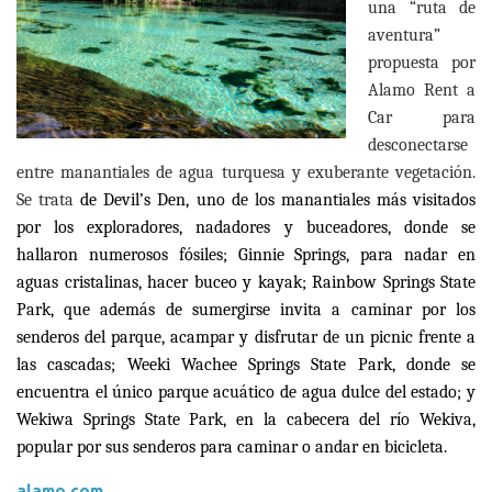
una
“
ruta de
aventura
”
propuesta por
Alamo Rent a
Car para
desconectarse
entre manantiales de agua turquesa y exuberante vegetaci
ó
n.
Se trata
de Devil
’
s Den, uno de los manantiales m
á
s visitados
por los exploradores, nadadores y buceadores, donde se
hallaron numerosos f
ó
siles; Ginnie Springs, para nadar en
aguas cristalinas, hacer buceo y kayak; Rainbow Springs State
Park, que adem
á
s de sumergirse invita a caminar por los
senderos del parque, acampar y disfrutar de un picnic frente a
las cascadas; Weeki Wachee Springs State Park, donde se
encuentra el
ú
nico parque acu
á
tico de agua dulce del estado; y
Wekiwa Springs State Park, en la cabecera del r
í
o Wekiva,
popular por sus senderos para caminar o andar en bicicleta.
alamo.com