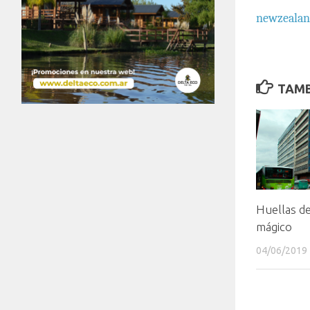
newzeala
TAMB
Huellas de
mágico
04/06/2019