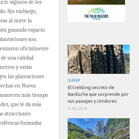
ucir algunos de los
do. Sin embargo,
ras al norte la
está ganando espacio
 plantaciones son
enzaron oficialmente
s de una calidad
ómetros y están
gen las plantaciones
SLIDER
osechar en Nueva
El trekking secreto de
Bariloche que sorprende por
permanecen más tiempo
sus paisajes y cóndores
idez, que le da más
3 JUL, 2026
as atracciones
 esféricas formadas