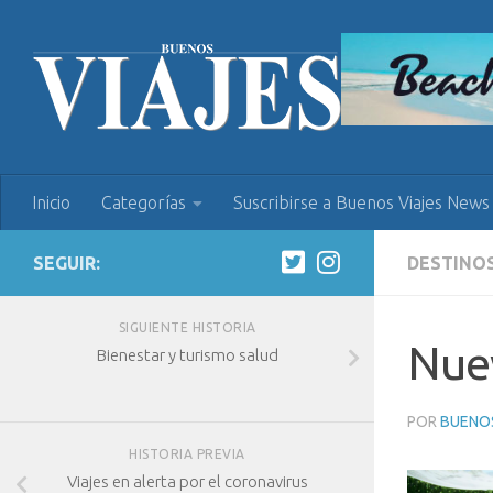
Inicio
Categorías
Suscribirse a Buenos Viajes News
SEGUIR:
DESTINO
SIGUIENTE HISTORIA
Nuev
Bienestar y turismo salud
POR
BUENOS
HISTORIA PREVIA
Viajes en alerta por el coronavirus