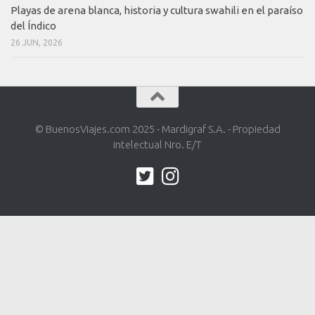
Playas de arena blanca, historia y cultura swahili en el paraíso
del Índico
26 JUN, 2026
© BuenosViajes.com 2025 - Mardigraf S.A. - Propiedad
intelectual Nro. E/T