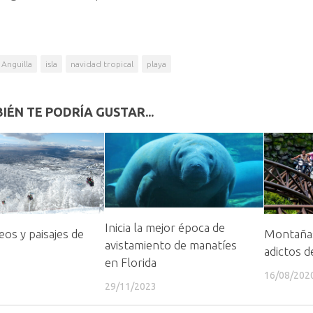
Anguilla
isla
navidad tropical
playa
IÉN TE PODRÍA GUSTAR...
Inicia la mejor época de
eos y paisajes de
Montañas
avistamiento de manatíes
adictos d
en Florida
16/08/202
29/11/2023