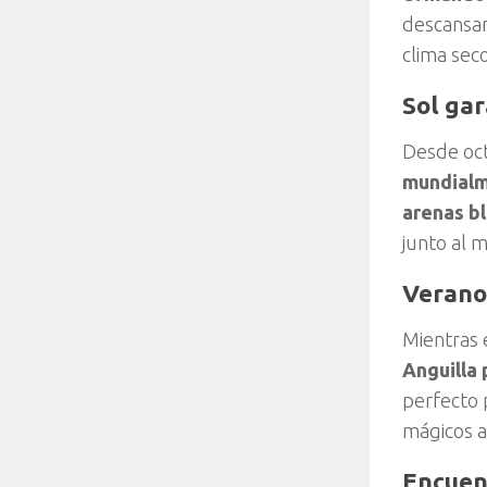
descansar 
clima sec
Sol ga
Desde oct
mundialm
arenas b
junto al 
Verano
Mientras 
Anguilla 
perfecto p
mágicos a
Encuen