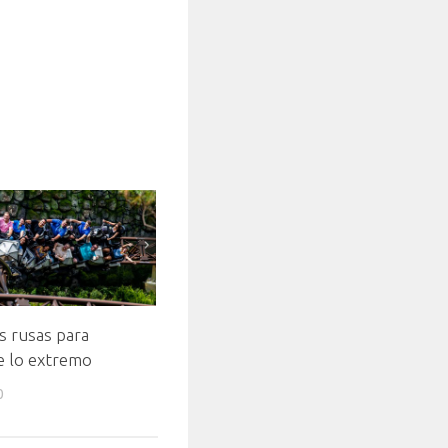
 rusas para
e lo extremo
0