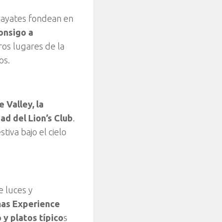
gayates fondean en
onsigo a
ros lugares de la
os.
 Valley, la
ad del Lion’s Club
.
tiva bajo el cielo
e luces y
tmas Experience
 y platos típico
s