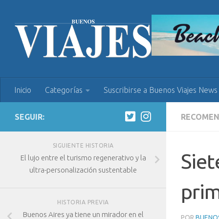
Inicio
Categorías
Suscribirse a Buenos Viajes News
SEGUIR:
RECOME
SIGUIENTE HISTORIA
Siet
El lujo entre el turismo regenerativo y la
ultra-personalización sustentable
prim
HISTORIA PREVIA
Buenos Aires ya tiene un mirador en el
POR
BUENOS