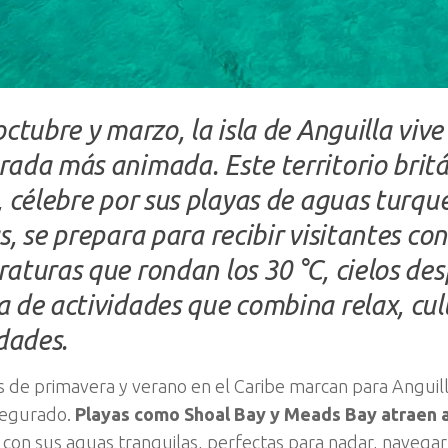
ctubre y marzo, la isla de Anguilla vive
ada más animada. Este territorio britá
, célebre por sus playas de aguas turqu
s, se prepara para recibir visitantes con
aturas que rondan los 30 °C, cielos de
 de actividades que combina relax, cul
idades.
 de primavera y verano en el Caribe marcan para Anguilla 
asegurado.
Playas como Shoal Bay y Meads Bay atraen a
con sus aguas tranquilas, perfectas para nadar, navega