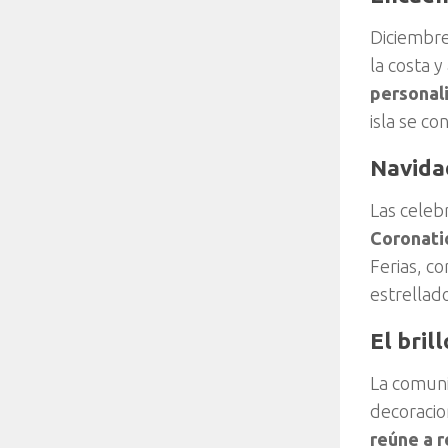
Diciembre
la costa y
personali
isla se c
Navida
Las celeb
Coronatio
Ferias, co
estrellad
El bril
La comuni
decoracio
reúne a r