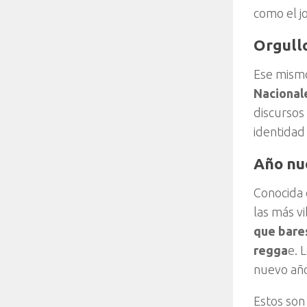
como el j
Orgullo
Ese mis
Nacional
discursos
identidad
Año nu
Conocida 
las más vi
que bare
regga
e. 
nuevo añ
Estos son 