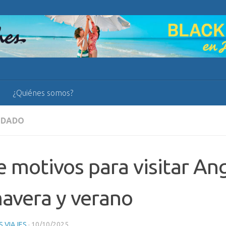
¿Quiénes somos?
NDADO
e motivos para visitar Ang
avera y verano
 VIAJES
·
10/10/2025