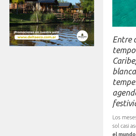
Entre o
tempor
Caribe
blanca
temper
agenda
festiv
Los meses
sol casi 
el mundo