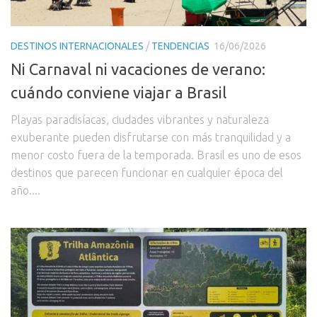
DESTINOS INTERNACIONALES
/
TENDENCIAS
16/06/2026
Ni Carnaval ni vacaciones de verano:
cuándo conviene viajar a Brasil
Playas paradisíacas, ciudades vibrantes y naturaleza
exuberante pueden disfrutarse con más tranquilidad y a
menor costo fuera de la temporada. Brasil es uno de esos
destinos que parecen funcionar en cualquier época del
año....