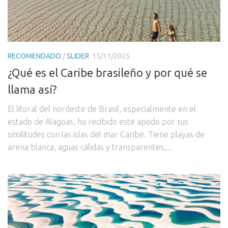
RECOMENDADO
/
SLIDER
15/11/2025
¿Qué es el Caribe brasileño y por qué se
llama así?
El litoral del nordeste de Brasil, especialmente en el
estado de Alagoas, ha recibido este apodo por sus
similitudes con las islas del mar Caribe. Tiene playas de
arena blanca, aguas cálidas y transparentes,...