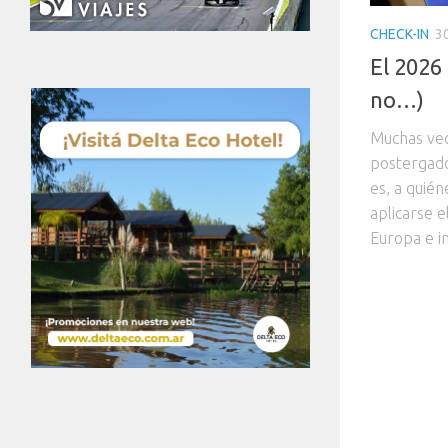
CHECK-IN
3
El 2026 
no…)
Muchas vec
postergado 
es, a quié
aplicarse e
Europa e in