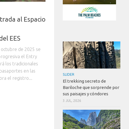
trada al Espacio
del EES
e octubre de 2025 se
ogresiva el Entry
rá los tradicionales
 pasaportes en las
SLIDER
a el registro...
El trekking secreto de
Bariloche que sorprende por
sus paisajes y cóndores
3 JUL, 2026