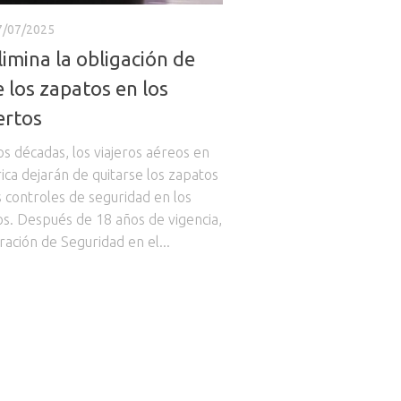
7/07/2025
imina la obligación de
e los zapatos en los
ertos
os décadas, los viajeros aéreos en
ca dejarán de quitarse los zapatos
s controles de seguridad en los
s. Después de 18 años de vigencia,
ración de Seguridad en el...