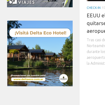
CHECK-IN
1
EEUU el
quitars
aeropu
Tras casi d
Norteaméri
durante lo
aeropuerto
la Administ