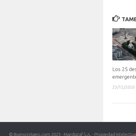
TAMB
Los 25 de
emergent
23/12/2020
© BuenosViajes.com 2025 - Mardigraf S.A. - Propiedad intelectua