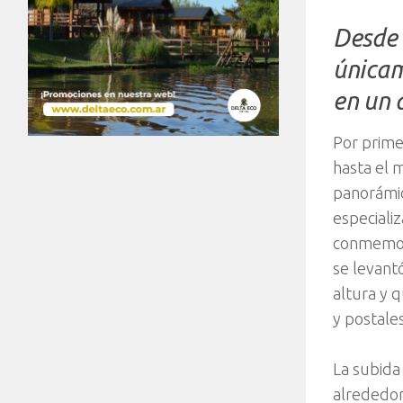
Desde 
únicam
en un 
Por primer
hasta el m
panorámic
especiali
conmemora
se levant
altura y 
y postale
La subida
alrededor