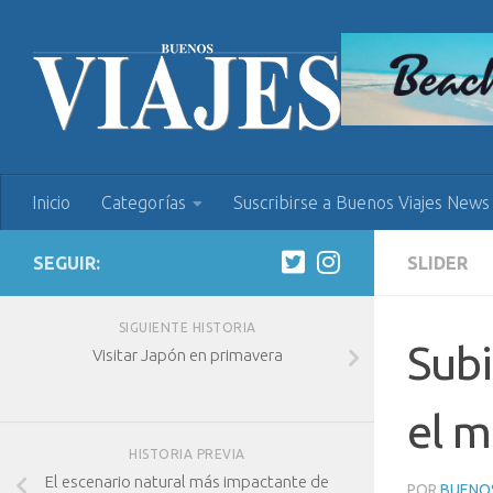
Inicio
Categorías
Suscribirse a Buenos Viajes News
SEGUIR:
SLIDER
SIGUIENTE HISTORIA
Subi
Visitar Japón en primavera
el m
HISTORIA PREVIA
El escenario natural más impactante de
POR
BUENOS