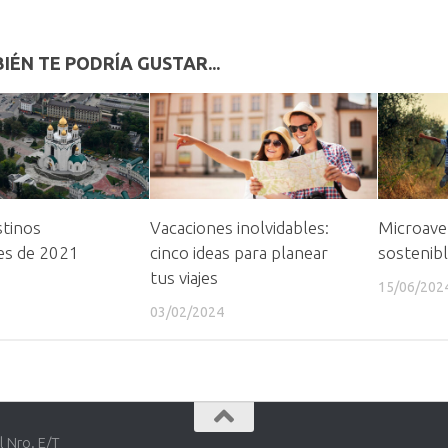
IÉN TE PODRÍA GUSTAR...
stinos
Vacaciones inolvidables:
Microave
es de 2021
cinco ideas para planear
sostenibl
tus viajes
15/06/202
03/02/2024
l Nro. E/T