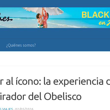
¿Quiénes somos?
r al ícono: la experiencia d
irador del Obelisco
 VIAJES
·
02/05/2026