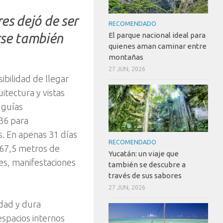
es dejó de ser
RECOMENDADO
rse también
El parque nacional ideal para
quienes aman caminar entre
montañas
27 JUN, 2026
sibilidad de llegar
itectura y vistas
 guías
936 para
. En apenas 31 días
RECOMENDADO
 67,5 metros de
Yucatán: un viaje que
es, manifestaciones
también se descubre a
través de sus sabores
27 JUN, 2026
idad y dura
spacios internos