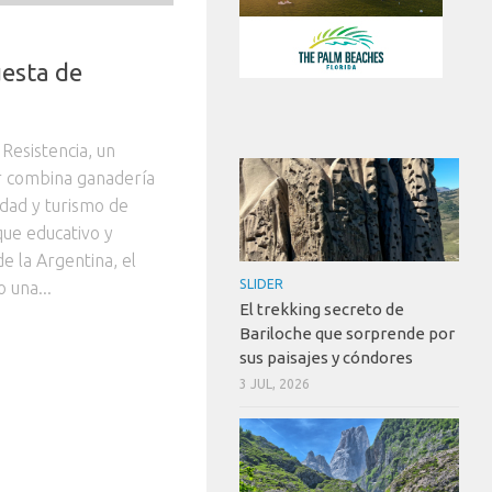
uesta de
Resistencia, un
ar combina ganadería
idad y turismo de
que educativo y
de la Argentina, el
SLIDER
 una...
El trekking secreto de
Bariloche que sorprende por
sus paisajes y cóndores
3 JUL, 2026