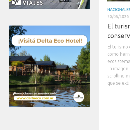
NACIONALE
20/05/2026
El turi
conserv
El turismo
como herr
ecosistema
La imagen 
scrolling m
que se exti