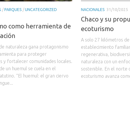
S
/
PARQUES
/
UNCATEGORIZED
NACIONALES
31/10/2025
Chaco y su prop
smo como herramienta de
ecoturismo
ación
A solo 27 kilómetros de 
 de naturaleza gana protagonismo
establecimiento famili
amienta para proteger
regenerativa, biodivers
s y fortalecer comunidades locales.
naturaleza con un enfo
de un huemul se cuela en el
sostenible. En el norte 
atutino. “El huemul: el gran ciervo
ecoturismo avanza como
ngue...