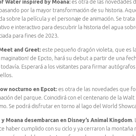
of Water inspired by Moana:
es otra de las novedades 
pasando por la mayor transformación de su historia. Aqu
da sobre la película y el personaje de animación. Se trat
tivo e interactivo para descubrir la historia del agua sob
iada para fines de 2023.
Meet and Greet:
este pequeño dragón violeta, que es l
Imagination! de Epcto, hará su debut a partir de una fec
 todavía. Esperará a los visitantes para firmar autógrafos
ellos.
ow nocturno en Epcot:
es otra de las novedades que fo
ación del parque. Coincidirá con el centenario de la Wal
mo. Se podrá disfrutar en torno al lago del World Showc
 y Moana desembarcan en Disney’s Animal Kingdom
.
e haber cumplido con su ciclo y ya cerraron la montaña r