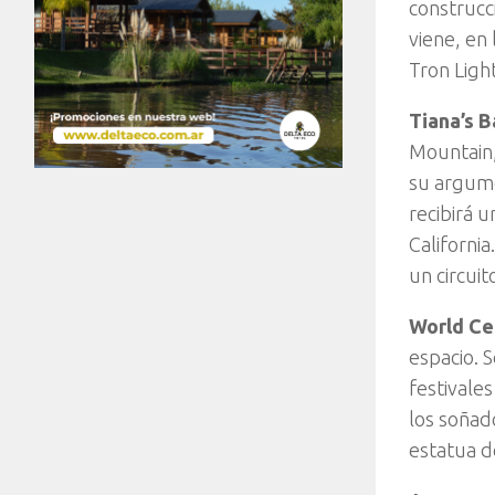
construcc
viene, en
Tron Ligh
Tiana’s 
Mountain,
su argume
recibirá 
California
un circui
World Ce
espacio. 
festivale
los soñad
estatua d