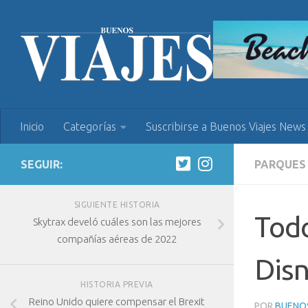
Inicio
Categorías
Suscribirse a Buenos Viajes News
SEGUIR:
PARQUES
SIGUIENTE HISTORIA
Todo
Skytrax develó cuáles son las mejores
compañías aéreas de 2022
Disn
HISTORIA PREVIA
Reino Unido quiere compensar el Brexit
POR
BUENOS