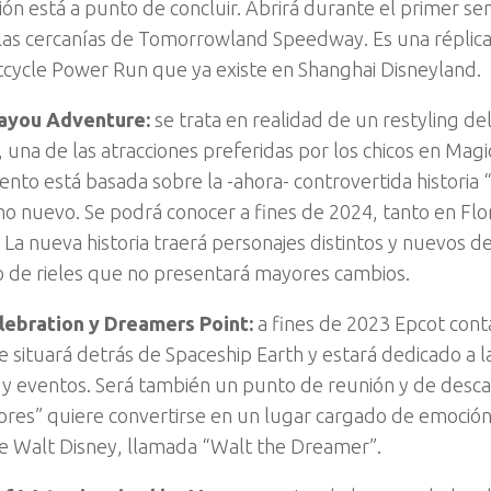
ión está a punto de concluir. Abrirá durante el primer s
 las cercanías de Tomorrowland Speedway. Es una réplica 
tcycle Power Run que ya existe en Shanghai Disneyland.
Bayou Adventure:
se trata en realidad de un restyling del
 una de las atracciones preferidas por los chicos en Ma
nto está basada sobre la -ahora- controvertida historia 
uno nuevo. Se podrá conocer a fines de 2024, tanto en Fl
. La nueva historia traerá personajes distintos y nuevos 
to de rieles que no presentará mayores cambios.
lebration y Dreamers Point:
a fines de 2023 Epcot con
Se situará detrás de Spaceship Earth y estará dedicado a l
s y eventos. Será también un punto de reunión y de desca
ores” quiere convertirse en un lugar cargado de emoció
e Walt Disney, llamada “Walt the Dreamer”.