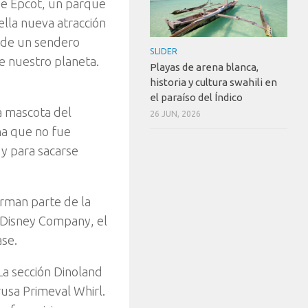
de Epcot, un parque
ella nueva atracción
a de un sendero
SLIDER
re nuestro planeta.
Playas de arena blanca,
historia y cultura swahili en
el paraíso del Índico
a mascota del
26 JUN, 2026
ha que no fue
 y para sacarse
rman parte de la
t Disney Company, el
ase.
 La sección Dinoland
usa Primeval Whirl.