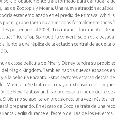
or será probablemente transformado para dar lugar a d
, las de Zootopia y Moana. Una nueva atracción acuática 
 podría estar emplazado en el predio de Primaval Whirl, 
s por el grupo (pero no anunciados formalmente todavía
des posteriores al 2024). Los mismos documentos dejan
 actual TriceraTop Spin podría convertirse en otra basada
a, junto a una réplica de la estación central de aquella 
n 3D.
muy exitosa película de Pixar y Disney tendrá su propio e
 del Magic Kingdom. También habría nuevos espacios en t
 y a la película Encanto. Estos sectores estarán detrás d
er Mountain. Se trata de la mayor extensión del parque
ión de New Fantasyland. No provocaría ningún cierre de 
. Si bien no se aportaron precisiones, una vez más los re
 está preparando. En el caso de Coco se trata de una reco
 Santa Cecilia durante el festejo del Día de los Muertos.