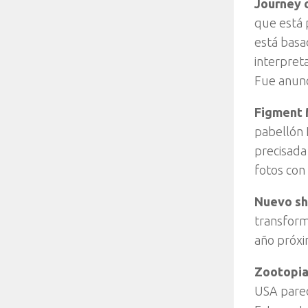
Journey 
que está 
está basa
interpreta
Fue anunc
Figment 
pabellón 
precisada
fotos con 
Nuevo sh
transform
año próxi
Zootopia
USA parec