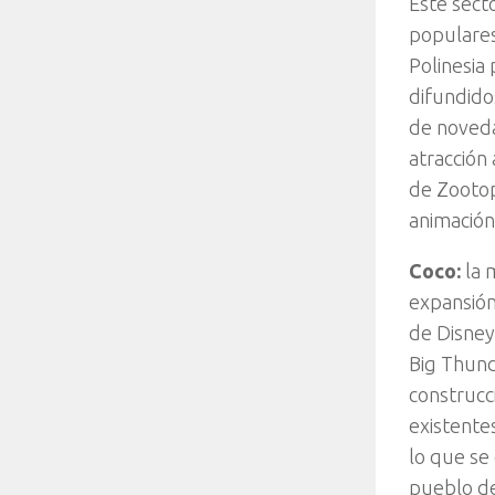
Este sect
populares
Polinesia
difundido
de noveda
atracción
de Zootopi
animació
Coco:
la 
expansión
de Disney
Big Thund
construcc
existentes
lo que se
pueblo de