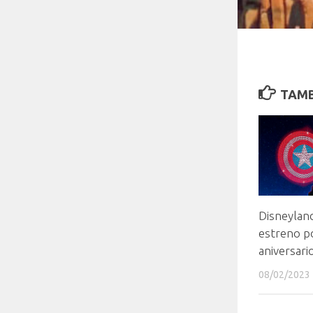
TAMB
Disneyland
estreno p
aniversari
08/02/2023