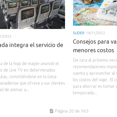
SLIDER
19/11/2022
1/2022
Consejos para va
da integra el servicio de
menores costos
De cara al próximo vera
a de la hoja de maple anunció el
recomendaciones impor
o de Live TV en determinados
cuenta y aprovechar al 
utas, convirtiéndose en la única
los costos del viaje. El
canadiense que ofrece a sus clientes
para ahorrar es tomar v
dad de animar a...
temporada...
Página 20 de 165