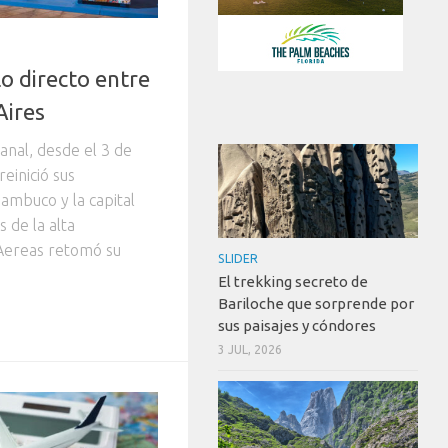
o directo entre
Aires
nal, desde el 3 de
einició sus
ambuco y la capital
s de la alta
Aereas retomó su
SLIDER
El trekking secreto de
Bariloche que sorprende por
sus paisajes y cóndores
3 JUL, 2026