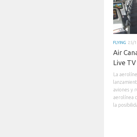
FLYING
25/1
Air Cana
Live TV
La aerolíne
lanzamient
aviones y r
aerolínea 
la posibili