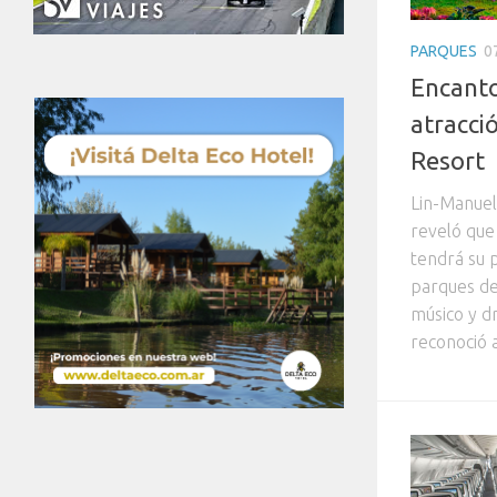
PARQUES
0
Encanto
atracci
Resort
Lin-Manuel 
reveló que 
tendrá su 
parques de
músico y d
reconoció a