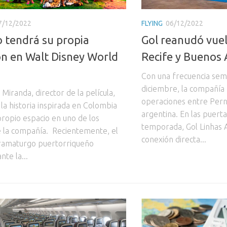
7/12/2022
FLYING
06/12/2022
 tendrá su propia
Gol reanudó vuel
ón en Walt Disney World
Recife y Buenos 
Con una frecuencia sema
diciembre, la compañía r
Miranda, director de la película,
operaciones entre Pern
la historia inspirada en Colombia
argentina. En las puerta
propio espacio en uno de los
temporada, Gol Linhas 
 la compañía. Recientemente, el
conexión directa...
ramaturgo puertorriqueño
nte la...