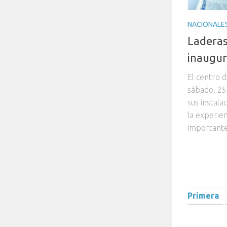
NACIONALE
Laderas
inaugu
El centro 
sábado, 25 
sus instal
la experien
importante 
Primera