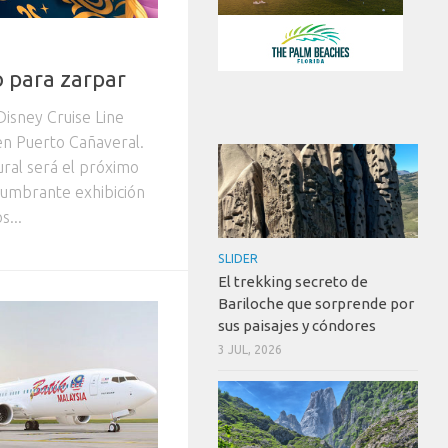
o para zarpar
isney Cruise Line
en Puerto Cañaveral.
ural será el próximo
slumbrante exhibición
s...
SLIDER
El trekking secreto de
Bariloche que sorprende por
sus paisajes y cóndores
3 JUL, 2026