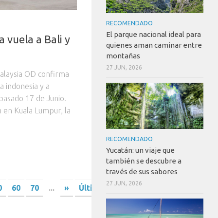
RECOMENDADO
El parque nacional ideal para
a vuela a Bali y
quienes aman caminar entre
montañas
27 JUN, 2026
Malaysia OD confirma
la indonesia y a
pasado 17 de Junio.
n en Kuala Lumpur, la
RECOMENDADO
Yucatán: un viaje que
también se descubre a
través de sus sabores
27 JUN, 2026
0
60
70
...
»
Última