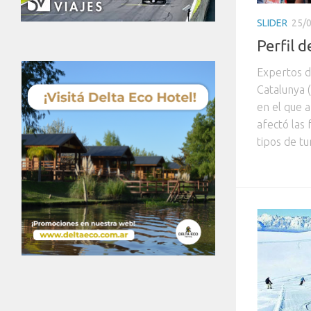
SLIDER
25/
Perfil 
Expertos d
Catalunya 
en el que a
afectó las 
tipos de tu