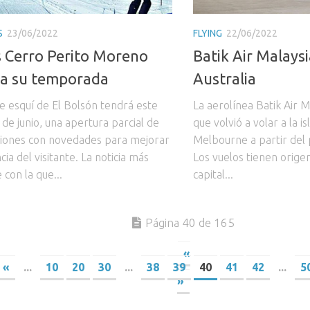
S
23/06/2022
FLYING
22/06/2022
 Cerro Perito Moreno
Batik Air Malaysi
ra su temporada
Australia
de esquí de El Bolsón tendrá este
La aerolínea Batik Air 
de junio, una apertura parcial de
que volvió a volar a la is
aciones con novedades para mejorar
Melbourne a partir del 
cia del visitante. La noticia más
Los vuelos tienen orige
con la que...
capital...
Página 40 de 165
«
«
...
10
20
30
...
38
39
40
41
42
...
5
»