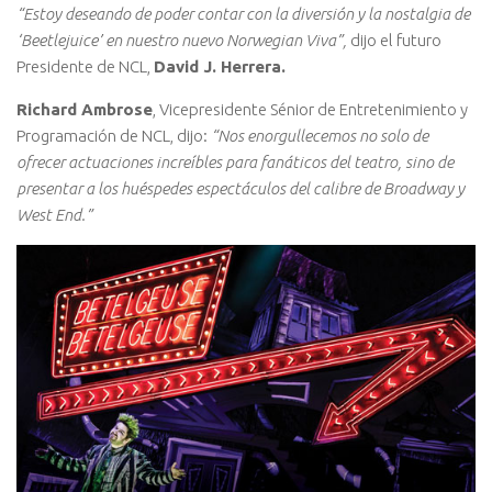
“Estoy deseando de poder contar con la diversión y la nostalgia de
‘Beetlejuice’ en nuestro nuevo Norwegian Viva”,
dijo el futuro
Presidente de NCL,
David J. Herrera.
Richard Ambrose
, Vicepresidente Sénior de Entretenimiento y
Programación de NCL, dijo:
“Nos enorgullecemos no solo de
ofrecer actuaciones increíbles para fanáticos del teatro, sino de
presentar a los huéspedes espectáculos del calibre de Broadway y
West End.”