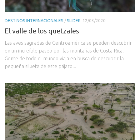
DESTINOS INTERNACIONALES
/
SLIDER
12/03/2020
El valle de los quetzales
Las aves sagradas de Centroamérica se pueden descubrir
en un increíble paseo por las montañas de Costa Rica.
Gente de todo el mundo viaja en busca de descubrir la
pequeña silueta de este pájaro...