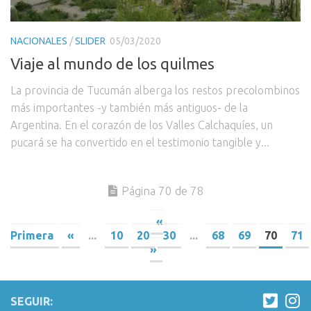
NACIONALES
/
SLIDER
05/03/2020
Viaje al mundo de los quilmes
La provincia de Tucumán alberga los restos precolombinos
más importantes -y también más antiguos- de la
Argentina. En el corazón de los Valles Calchaquíes, un
pucará se ha convertido en el testimonio tangible y...
Página 70 de 78
«
Primera
«
...
10
20
30
...
68
69
70
71
»
SEGUIR: