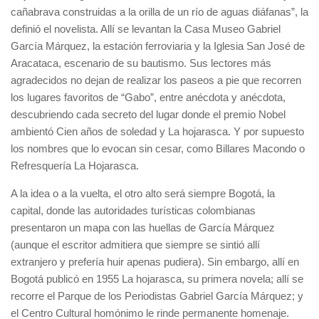
cañabrava construidas a la orilla de un río de aguas diáfanas”, la
definió el novelista. Allí se levantan la Casa Museo Gabriel
García Márquez, la estación ferroviaria y la Iglesia San José de
Aracataca, escenario de su bautismo. Sus lectores más
agradecidos no dejan de realizar los paseos a pie que recorren
los lugares favoritos de “Gabo”, entre anécdota y anécdota,
descubriendo cada secreto del lugar donde el premio Nobel
ambientó Cien años de soledad y La hojarasca. Y por supuesto
los nombres que lo evocan sin cesar, como Billares Macondo o
Refresquería La Hojarasca.
A la idea o a la vuelta, el otro alto será siempre Bogotá, la
capital, donde las autoridades turísticas colombianas
presentaron un mapa con las huellas de García Márquez
(aunque el escritor admitiera que siempre se sintió allí
extranjero y prefería huir apenas pudiera). Sin embargo, allí en
Bogotá publicó en 1955 La hojarasca, su primera novela; allí se
recorre el Parque de los Periodistas Gabriel García Márquez; y
el Centro Cultural homónimo le rinde permanente homenaje.