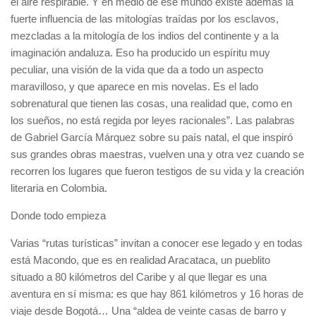
el aire respirable. Y en medio de ese mundo existe además la
fuerte influencia de las mitologías traídas por los esclavos,
mezcladas a la mitología de los indios del continente y a la
imaginación andaluza. Eso ha producido un espíritu muy
peculiar, una visión de la vida que da a todo un aspecto
maravilloso, y que aparece en mis novelas. Es el lado
sobrenatural que tienen las cosas, una realidad que, como en
los sueños, no está regida por leyes racionales”. Las palabras
de Gabriel García Márquez sobre su país natal, el que inspiró
sus grandes obras maestras, vuelven una y otra vez cuando se
recorren los lugares que fueron testigos de su vida y la creación
literaria en Colombia.
Donde todo empieza
Varias “rutas turísticas” invitan a conocer ese legado y en todas
está Macondo, que es en realidad Aracataca, un pueblito
situado a 80 kilómetros del Caribe y al que llegar es una
aventura en sí misma: es que hay 861 kilómetros y 16 horas de
viaje desde Bogotá… Una “aldea de veinte casas de barro y