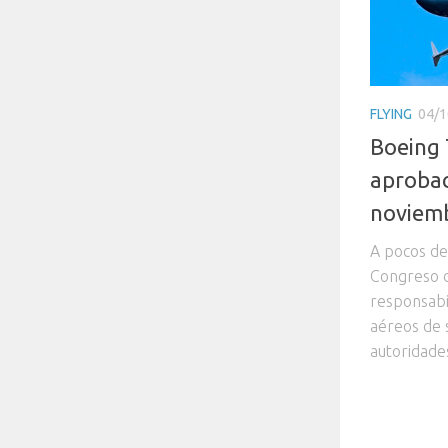
FLYING
04/1
Boeing 
aprobac
noviem
A pocos de
Congreso d
responsabi
aéreos de 
autoridade