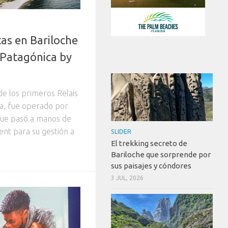
as en Bariloche
 Patagónica by
de los primeros Relais
a, fue operado por
 que pasó a manos de
nt para su gestión a
SLIDER
El trekking secreto de
Bariloche que sorprende por
sus paisajes y cóndores
3 JUL, 2026