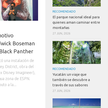
RECOMENDADO
El parque nacional ideal para
quienes aman caminar entre
montañas
27 JUN, 2026
motivo
dwick Boseman
 Black Panther
ó una instalación de
y District, obra del
RECOMENDADO
ex Disney Imagineer),
Yucatán: un viaje que
igua zona de ESPN.
también se descubre a
uto a la...
través de sus sabores
27 JUN, 2026