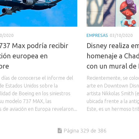
0/2020
EMPRESAS
03/10/2020
737 Max podría recibir
Disney realiza e
ión europea en
homenaje a Cha
bre
con un mural de
 días de conocerse el informe del
Recientemente, se coloc
e Estados Unidos sobre la
arte en Downtown Disne
lidad de Boeing en los siniestros
artista Nikkolas Smith (
su modelo 737 MAX, las
ubicada frente a la ant
s de aviación en Europa revelaron...
Este, es un hermoso trib
Página 329 de 386