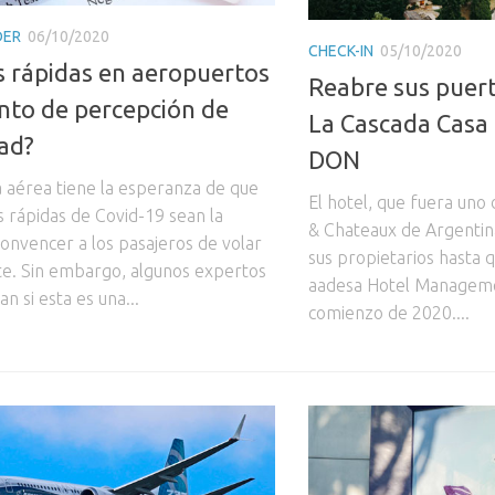
DER
06/10/2020
CHECK-IN
05/10/2020
 rápidas en aeropuertos
Reabre sus puert
nto de percepción de
La Cascada Casa
ad?
DON
a aérea tiene la esperanza de que
El hotel, que fuera uno 
s rápidas de Covid-19 sean la
& Chateaux de Argentin
onvencer a los pasajeros de volar
sus propietarios hasta
. Sin embargo, algunos expertos
aadesa Hotel Manageme
n si esta es una...
comienzo de 2020....