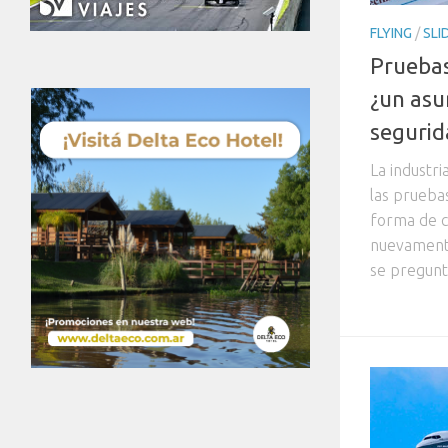
FLYING
/
SLI
Pruebas
¿un asu
segurid
La industri
las prueba
forma de c
nuevamente
se pregunta