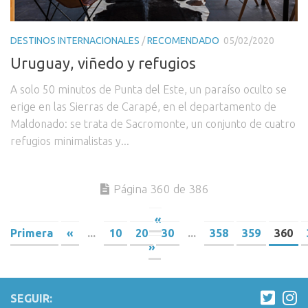
DESTINOS INTERNACIONALES
/
RECOMENDADO
05/02/2020
Uruguay, viñedo y refugios
A solo 50 minutos de Punta del Este, un paraíso oculto se
erige en las Sierras de Carapé, en el departamento de
Maldonado: se trata de Sacromonte, un conjunto de cuatro
refugios minimalistas y...
Página 360 de 386
«
Primera
«
...
10
20
30
...
358
359
360
»
SEGUIR: