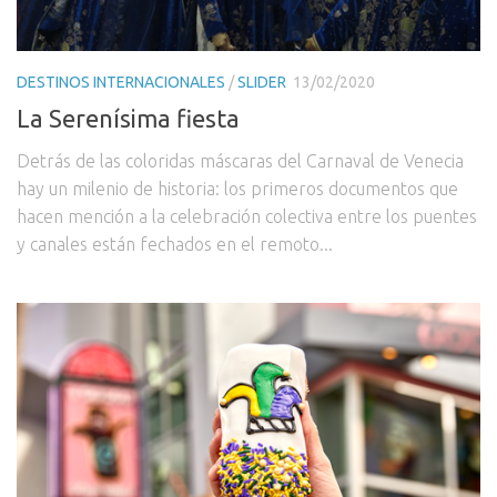
DESTINOS INTERNACIONALES
/
SLIDER
13/02/2020
La Serenísima fiesta
Detrás de las coloridas máscaras del Carnaval de Venecia
hay un milenio de historia: los primeros documentos que
hacen mención a la celebración colectiva entre los puentes
y canales están fechados en el remoto...