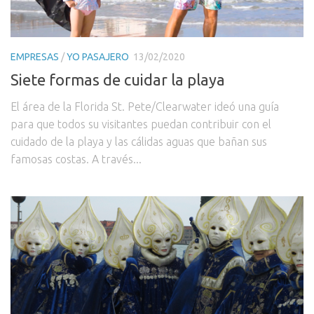
EMPRESAS
/
YO PASAJERO
13/02/2020
Siete formas de cuidar la playa
El área de la Florida St. Pete/Clearwater ideó una guía
para que todos su visitantes puedan contribuir con el
cuidado de la playa y las cálidas aguas que bañan sus
famosas costas. A través...