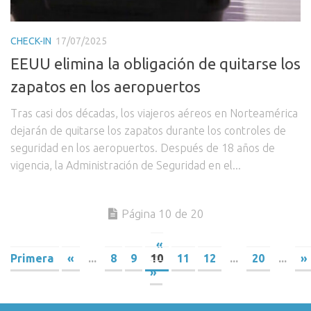
CHECK-IN
17/07/2025
EEUU elimina la obligación de quitarse los
zapatos en los aeropuertos
Tras casi dos décadas, los viajeros aéreos en Norteamérica
dejarán de quitarse los zapatos durante los controles de
seguridad en los aeropuertos. Después de 18 años de
vigencia, la Administración de Seguridad en el...
Página 10 de 20
«
Primera
«
...
8
9
10
11
12
...
20
...
»
»