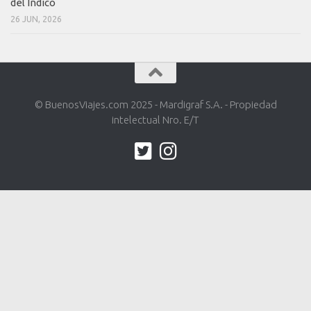
del Índico
26 JUN, 2026
© BuenosViajes.com 2025 - Mardigraf S.A. - Propiedad
intelectual Nro. E/T