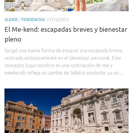
SLIDER
/
TENDENCIAS
27/12/2025
El Me-kend: escapadas breves y bienestar
pleno
Surgió una nueva forma de encarar una escapada breve,
centrada exclusivamente en el bienestar personal. Este
concepto (cuyo nombre es una contracción de me y
weekend) refleja un cambio de hábitos evidente: ya no...