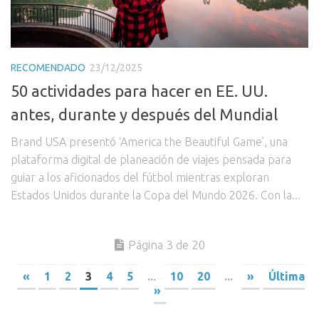
RECOMENDADO
23/12/2025
50 actividades para hacer en EE. UU.
antes, durante y después del Mundial
Brand USA presentó ‘America the Beautiful Game’, una
plataforma digital de planeación de viajes pensada para
guiar a los aficionados del fútbol mientras exploran
Estados Unidos durante la Copa del Mundo 2026. Con la...
Página 3 de 20
«
1
2
3
4
5
...
10
20
...
»
Última
»