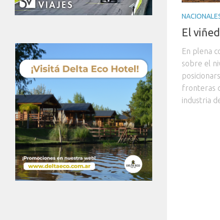
NACIONALE
El viñe
En plena c
sobre el n
posicionar
fronteras d
industria de