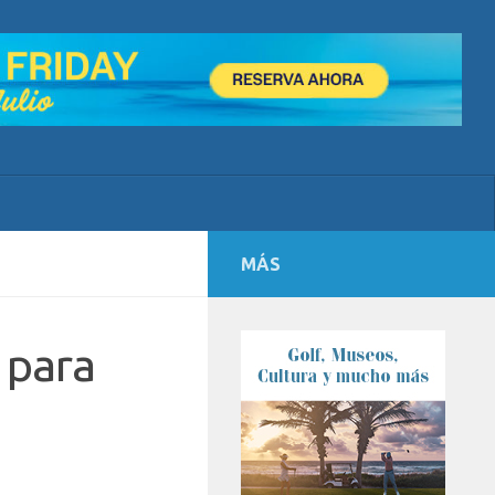
MÁS
l para