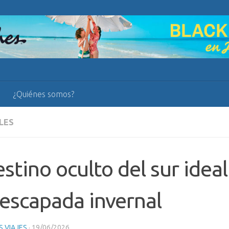
¿Quiénes somos?
LES
estino oculto del sur idea
escapada invernal
 VIAJES
·
19/06/2026