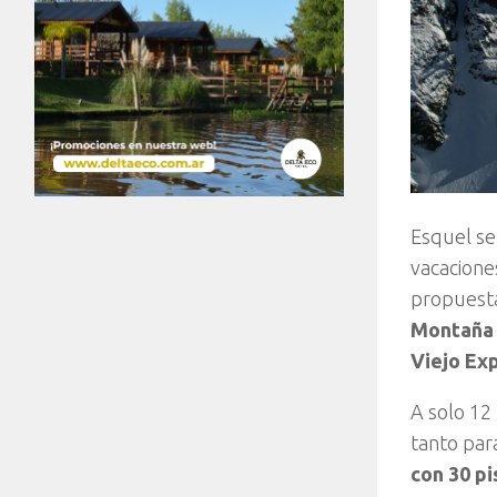
Esquel se
vacacione
propuesta
Montaña 
Viejo Ex
A solo 12
tanto par
con 30 pi