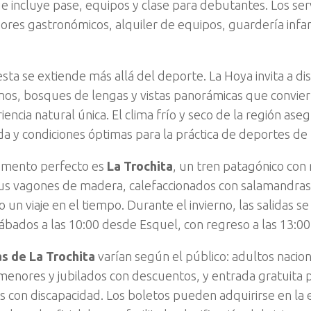
ue incluye pase, equipos y clase para debutantes. Los ser
ores gastronómicos, alquiler de equipos, guardería infanti
sta se extiende más allá del deporte. La Hoya invita a dis
anos, bosques de lengas y vistas panorámicas que convie
iencia natural única. El clima frío y seco de la región a
a y condiciones óptimas para la práctica de deportes de 
emento perfecto es
La Trochita
, un tren patagónico con
 Sus vagones de madera, calefaccionados con salamandras
 un viaje en el tiempo. Durante el invierno, las salidas se
sábados a las 10:00 desde Esquel, con regreso a las 13:00
as de La Trochita
varían según el público: adultos nacio
 menores y jubilados con descuentos, y entrada gratuita
s con discapacidad. Los boletos pueden adquirirse en la 