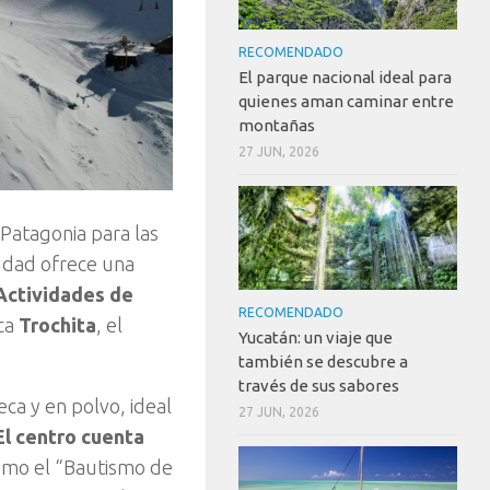
RECOMENDADO
El parque nacional ideal para
quienes aman caminar entre
montañas
27 JUN, 2026
 Patagonia para las
iudad ofrece una
Actividades de
RECOMENDADO
ica
Trochita
, el
Yucatán: un viaje que
también se descubre a
través de sus sabores
eca y en polvo, ideal
27 JUN, 2026
El centro cuenta
omo el “Bautismo de