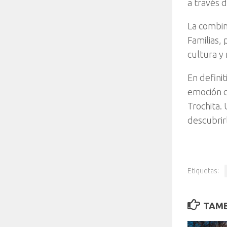
a través de
La combina
Familias,
cultura y
En definit
emoción d
Trochita. 
descubrir
Etiquetas:
TAMB