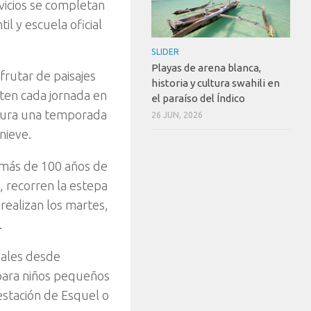
vicios se completan
l y escuela oficial
SLIDER
Playas de arena blanca,
frutar de paisajes
historia y cultura swahili en
rten cada jornada en
el paraíso del Índico
segura una temporada
26 JUN, 2026
nieve.
 más de 100 años de
, recorren la estepa
 realizan los martes,
.
nales desde
 para niños pequeños
estación de Esquel o