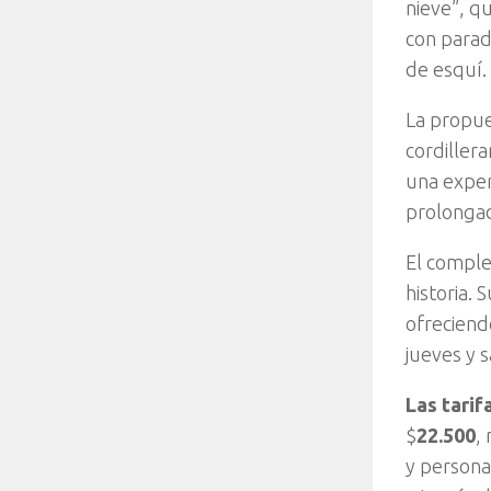
nieve”, q
con parad
de esquí.
La propue
cordiller
una exper
prolongad
El compl
historia.
ofreciendo
jueves y 
Las tarif
$
22.500
,
y persona