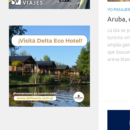
YO PASAJE
Aruba, 
La isla se 
turismo or
amplia gam
que buscan 
arena blanc