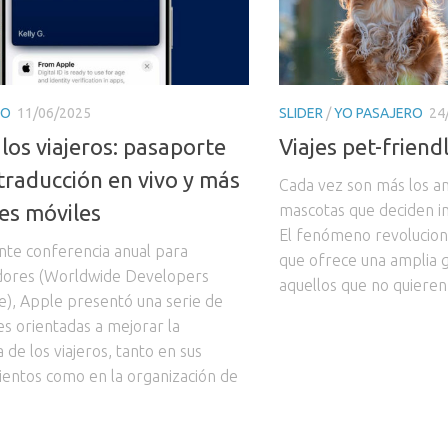
RO
11/06/2025
SLIDER
/
YO PASAJERO
24
 los viajeros: pasaporte
Viajes pet-friend
 traducción en vivo y más
Cada vez son más los a
es móviles
mascotas que deciden inc
El fenómeno revolucionó 
ente conferencia anual para
que ofrece una amplia 
dores (Worldwide Developers
aquellos que no quieren
), Apple presentó una serie de
es orientadas a mejorar la
 de los viajeros, tanto en sus
entos como en la organización de