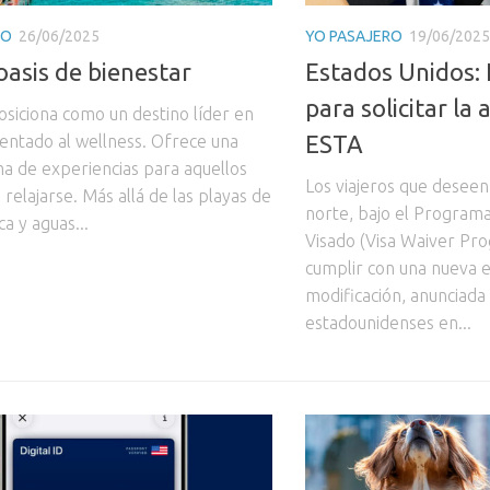
RO
26/06/2025
YO PASAJERO
19/06/2025
oasis de bienestar
Estados Unidos: 
para solicitar la
posiciona como un destino líder en
ESTA
ientado al wellness. Ofrece una
a de experiencias para aquellos
Los viajeros que deseen 
relajarse. Más allá de las playas de
norte, bajo el Program
a y aguas...
Visado (Visa Waiver Pr
cumplir con una nueva e
modificación, anunciada
estadounidenses en...