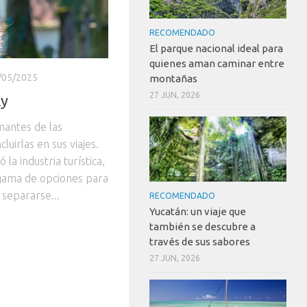
RECOMENDADO
El parque nacional ideal para
quienes aman caminar entre
/05/2025
montañas
27 JUN, 2026
ly
mantes de las
luirlas en sus viajes.
la industria turística,
gama de opciones para
 separarse...
RECOMENDADO
Yucatán: un viaje que
también se descubre a
través de sus sabores
27 JUN, 2026