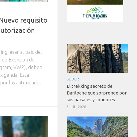
Nuevo requisito
 autorización
ingresar al país del
a de Exención de
ogram, VWP), deben
xigencia. Esta
SLIDER
 por las autoridades
El trekking secreto de
Bariloche que sorprende por
sus paisajes y cóndores
3 JUL, 2026