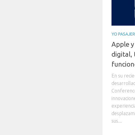
YO PASAJE
Apple y
digital,
funcion
En su reci
desarrolla
Conference
innovacion
experiencia
desplazami
sus...