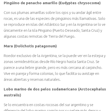
Pingüino de penacho amarillo (Eudyptes chrysocome)
Con sus plumas amarillas sobre los ojos y su andar ágil entre
rocas, es una de las especies de pingüinos más llamativas. Solo
se reproduce en islas del Atlántico Sur y en la Argentina se lo ve
únicamente en la Isla Pingüino (Puerto Deseado, Santa Cruz) y
algunas costas remotas de Tierra del Fuego.
Mara (Dolichotis patagonum)
Roedor exclusivo de la Argentina, se la puede ver en la estepa y
zonas semidesérticas desde Río Negro hasta Santa Cruz. Se
parece a una liebre grande, pero es más cercana al carpincho.
Vive en pareja y forma colonias, lo que facilita su avistaje en
áreas abiertas y reservas naturales.
Lobo marino de dos pelos sudamericano (Arctocephalus
australis)
Se lo encuentra en costas rocosas del sur argentino y se
diferencia del lobo marino común por su pelaje más denso y