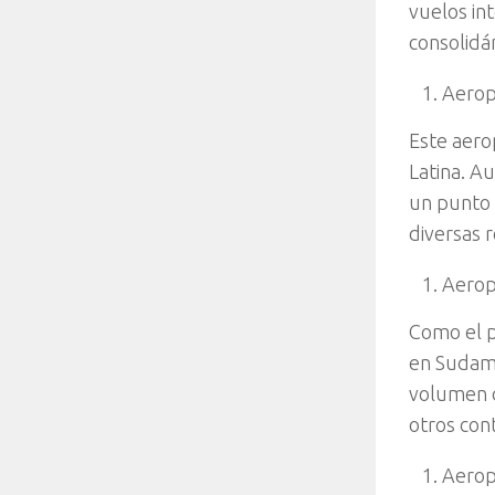
vuelos in
consolidá
Aerop
Este aero
Latina. A
un punto c
diversas 
Aerop
Como el p
en Sudamé
volumen d
otros con
Aerop