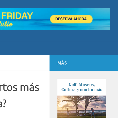
MÁS
ertos más
a?