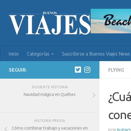
Inicio
Categorías
Suscribirse a Buenos Viajes News
SEGUIR:
FLYING
SIGUIENTE HISTORIA
¿Cuá
Navidad mágica en Québec
cone
HISTORIA PREVIA
Cómo combinar trabajo y vacaciones en
POR
BUENOS