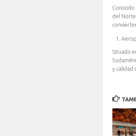
Conocido 
del Norte,
convierte
Aerop
Situado e
Sudaméric
y calidad 
TAMB