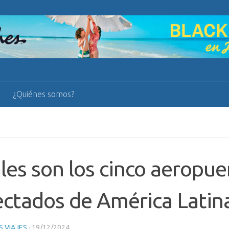
¿Quiénes somos?
les son los cinco aeropu
ctados de América Latin
 VIAJES
·
19/12/2024