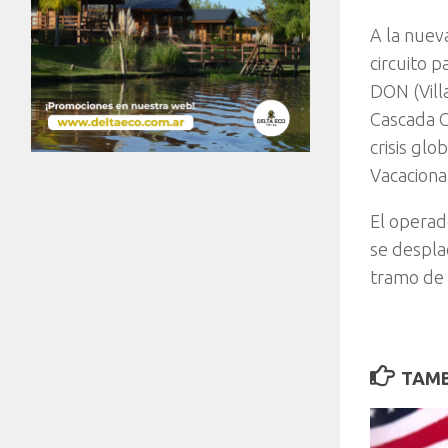
A la nuev
circuito 
DON (Vill
Cascada C
crisis glo
Vacaciona
El operad
se despla
tramo de v
TAMB