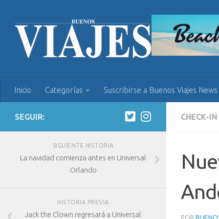
Inicio
Categorías
Suscribirse a Buenos Viajes News
SEGUIR:
CHECK-IN
SIGUIENTE HISTORIA
Nuev
La navidad comienza antes en Universal
Orlando
And
HISTORIA PREVIA
Jack the Clown regresará a Universal
POR
BUENOS