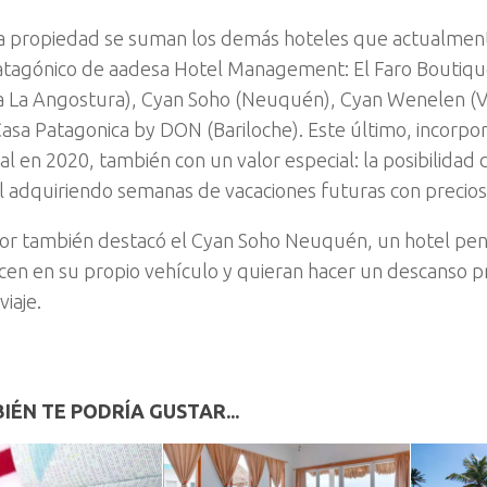
a propiedad se suman los demás hoteles que actualmen
patagónico de aadesa Hotel Management: El Faro Boutiqu
a La Angostura), Cyan Soho (Neuquén), Cyan Wenelen (V
asa Patagonica by DON (Bariloche). Este último, incorpo
bal en 2020, también con un valor especial: la posibilida
l adquiriendo semanas de vacaciones futuras con precio
or también destacó el Cyan Soho Neuquén, un hotel pe
cen en su propio vehículo y quieran hacer un descanso pr
iaje.
IÉN TE PODRÍA GUSTAR...