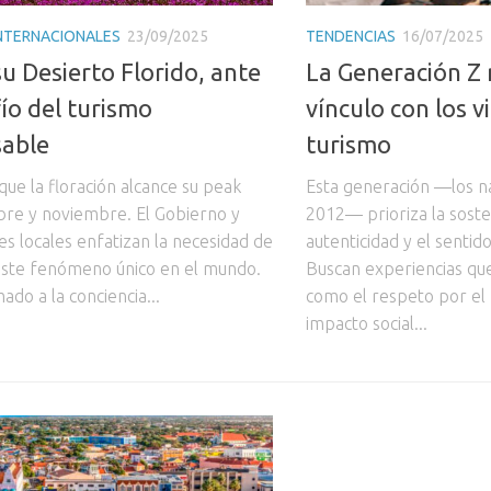
INTERNACIONALES
23/09/2025
TENDENCIAS
16/07/2025
su Desierto Florido, ante
La Generación Z 
fío del turismo
vínculo con los vi
sable
turismo
que la floración alcance su peak
Esta generación —los n
bre y noviembre. El Gobierno y
2012— prioriza la sosten
s locales enfatizan la necesidad de
autenticidad y el sentid
ste fenómeno único en el mundo.
Buscan experiencias que
ado a la conciencia...
como el respeto por el
impacto social...