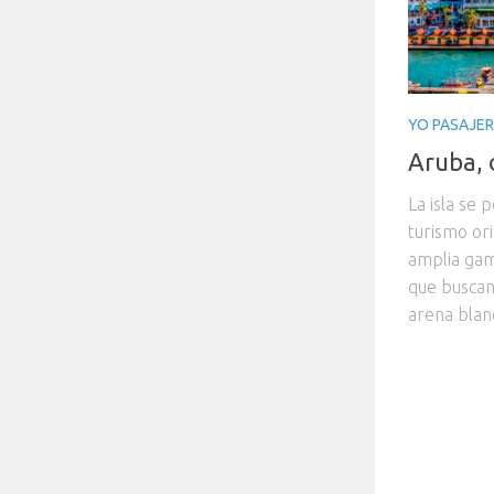
YO PASAJE
Aruba, 
La isla se 
turismo or
amplia gam
que buscan 
arena blanc