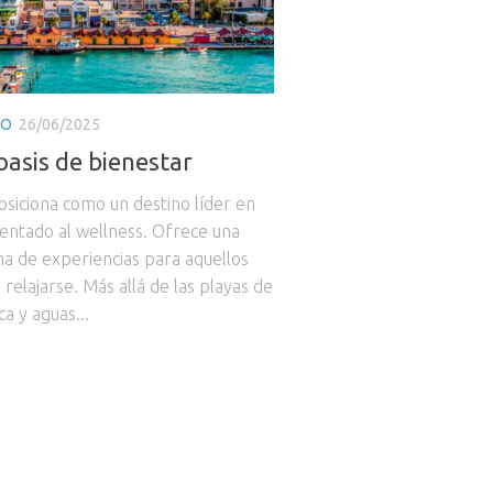
RO
26/06/2025
oasis de bienestar
posiciona como un destino líder en
ientado al wellness. Ofrece una
a de experiencias para aquellos
relajarse. Más allá de las playas de
a y aguas...