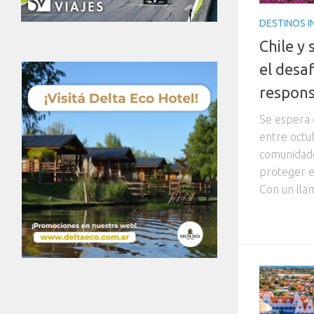
DESTINOS 
Chile y 
el desa
respon
Se espera 
entre octu
comunidade
proteger e
Con un llam