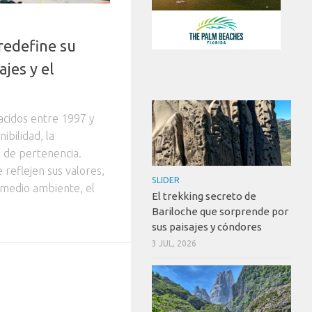
redefine su
ajes y el
acidos entre 1997 y
ibilidad, la
o de pertenencia.
 reflejen sus valores,
SLIDER
 medio ambiente, el
El trekking secreto de
Bariloche que sorprende por
sus paisajes y cóndores
3 JUL, 2026