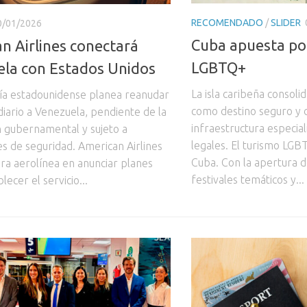
RECOMENDADO
/
SLIDER
0/01/2026
Cuba apuesta por
n Airlines conectará
LGBTQ+
la con Estados Unidos
La isla caribeña consoli
a estadounidense planea reanudar
como destino seguro y d
 diario a Venezuela, pendiente de la
infraestructura especia
 gubernamental y sujeto a
legales. El turismo LGB
es de seguridad. American Airlines
Cuba. Con la apertura d
era aerolínea en anunciar planes
festivales temáticos y...
lecer el servicio...