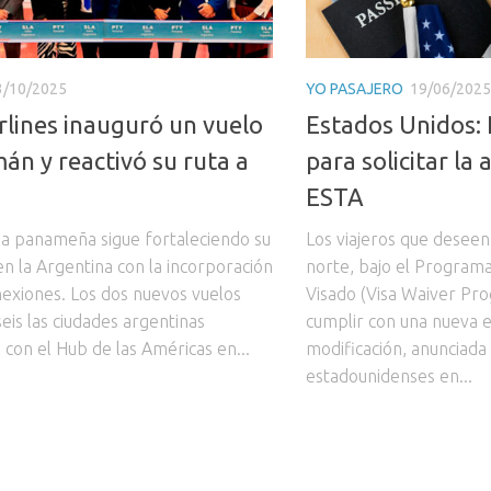
3/10/2025
YO PASAJERO
19/06/2025
rlines inauguró un vuelo
Estados Unidos: 
án y reactivó su ruta a
para solicitar la
ESTA
ea panameña sigue fortaleciendo su
Los viajeros que deseen 
en la Argentina con la incorporación
norte, bajo el Program
exiones. Los dos nuevos vuelos
Visado (Visa Waiver Pr
eis las ciudades argentinas
cumplir con una nueva e
 con el Hub de las Américas en...
modificación, anunciada
estadounidenses en...