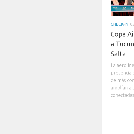
CHECK-IN
0
Copa Ai
a Tucum
Salta
La aerolín
presencia 
de más con
amplían a s
conectadas