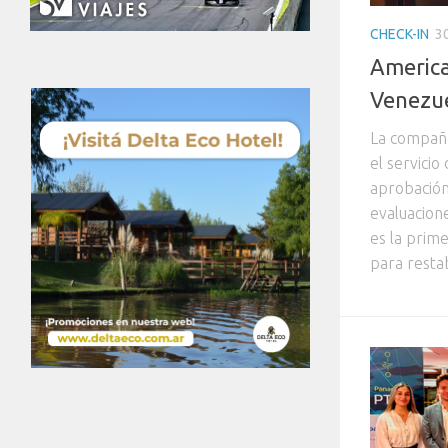
CHECK-IN
3
America
Venezue
La compañí
el servicio
aprobación
evaluacion
es la prim
para restab