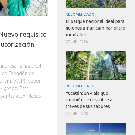
RECOMENDADO
El parque nacional ideal para
quienes aman caminar entre
Nuevo requisito
montañas
27 JUN, 2026
 autorización
ingresar al país del
a de Exención de
ogram, VWP), deben
RECOMENDADO
xigencia. Esta
Yucatán: un viaje que
 por las autoridades
también se descubre a
través de sus sabores
27 JUN, 2026