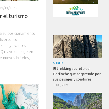
01/11/2025
 el turismo
da su posicionamiento
iverso, con
lizada y avances
TQ+ vive un auge en
e nuevos hoteles,
SLIDER
El trekking secreto de
Bariloche que sorprende por
sus paisajes y cóndores
3 JUL, 2026