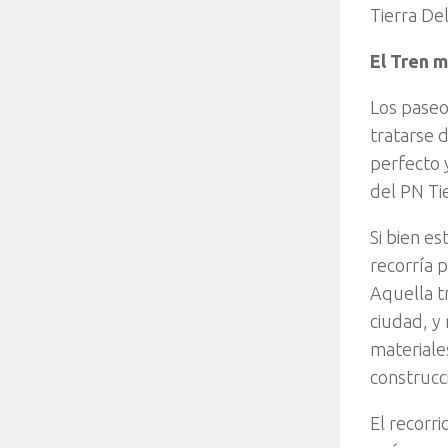
Tierra De
El Tren 
Los paseo
tratarse 
perfecto 
del PN Tie
Si bien es
recorría 
Aquella t
ciudad, y
materiale
construcc
El recorr