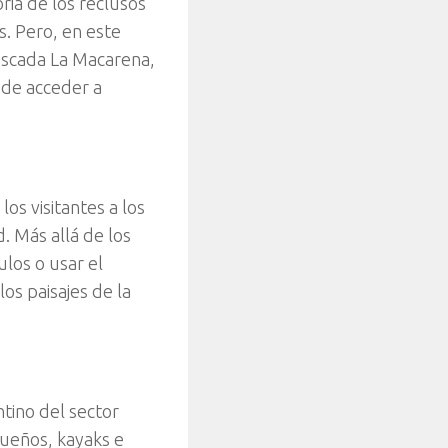
oria de los reclusos
s. Pero, en este
 cascada La Macarena,
 de acceder a
os visitantes a los
. Más allá de los
ulos o usar el
os paisajes de la
ntino del sector
queños, kayaks e