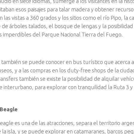
udio en siete idiomas, sumerge a los visitantes en la hist
itaban esos paisajes para talar madera y obtener recurso
 las vistas a 360 grados y los sitios como el río Pipo, la
 de árboles talados, el bosque de lengas y la posibilidad
os imperdibles del Parque Nacional Tierra del Fuego.
o también se puede conocer en bus turístico que acerca a l
useos, y a las compras en los duty-free shops de la ciudad
ansfers también se existe la posibilidad de alquilar vehíc
 interurbano, para explorar con tranquilidad la Ruta 3 y l
 Beagle
eagle es una de las atracciones, separa el territorio arge
e la isla, y se puede explorar en catamaranes, barcos pe