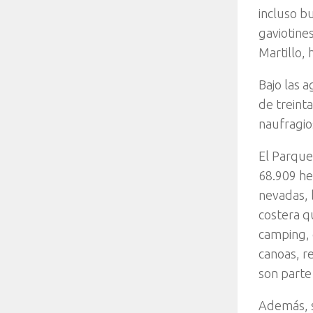
incluso bu
gaviotine
Martillo, 
Bajo las 
de treinta
naufragio
El Parque
68.909 he
nevadas, b
costera q
camping, 
canoas, r
son parte
Además, s