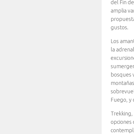
del Fin d
amplia va
propuesta
gustos.
Los amant
la adrena
excursion
sumergen 
bosques v
montañas.
sobrevuel
Fuego, y 
Trekking,
opciones 
contempla