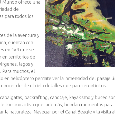
el Mundo ofrece una
riedad de
s para todos los
es de la aventura y
lina, cuentan con
es en 4×4 que se
en territorios de
írgenes, lagos y
 Para muchos, el
o en helicóptero permite ver la inmensidad del paisaje ún
conocer desde el cielo detalles que parecen infinitos.
 cabalgatas, packrafting, canotaje, kayakismo y buceo son
de turismo activo que, además, brindan momentos para r
r la naturaleza. Navegar por el Canal Beagle y la visita 