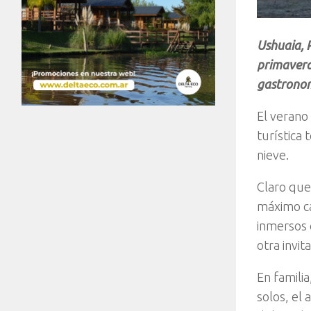
Ushuaia, R
primavera 
gastronom
El verano
turística
nieve.
Claro que
máximo ca
inmersos 
otra invit
En famili
solos, el