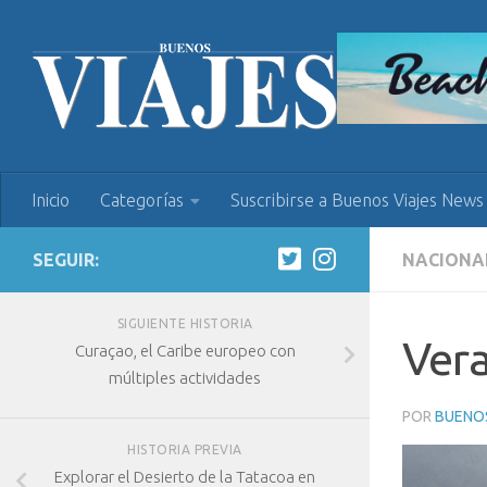
Inicio
Categorías
Suscribirse a Buenos Viajes News
SEGUIR:
NACIONA
SIGUIENTE HISTORIA
Vera
Curaçao, el Caribe europeo con
múltiples actividades
POR
BUENOS
HISTORIA PREVIA
Explorar el Desierto de la Tatacoa en