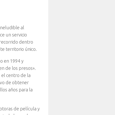
neludible al
e un servicio
recorrido dentro
e territorio único.
do en 1994 y
en de los presos».
 el centro de la
ivo de obtener
llos años para la
otoras de película y