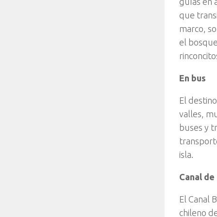
guías en a
que trans
marco, son
el bosque
rinconcit
En bus
El destin
valles, m
buses y tr
transporte
isla.
Canal de
El Canal B
chileno d