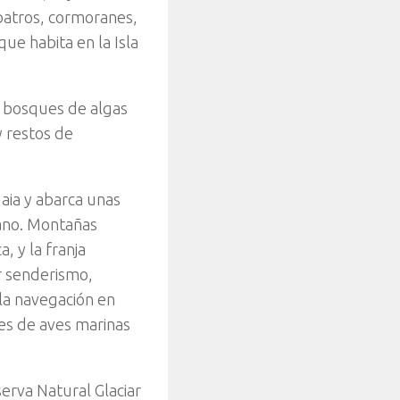
lbatros, cormoranes,
ue habita en la Isla
: bosques de algas
y restos de
aia y abarca unas
éano. Montañas
, y la franja
ar senderismo,
la navegación en
ies de aves marinas
erva Natural Glaciar