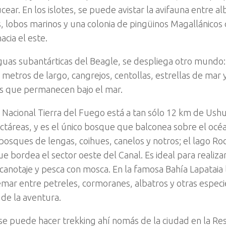
cear. En los islotes, se puede avistar la avifauna entre a
s, lobos marinos y una colonia de pingüinos Magallánicos q
hacia el este.
aguas subantárticas del Beagle, se despliega otro mundo
 metros de largo, cangrejos, centollas, estrellas de mar 
s que permanecen bajo el mar.
 Nacional Tierra del Fuego está a tan sólo 12 km de Ushu
ctáreas, y es el único bosque que balconea sobre el oc
osques de lengas, coihues, canelos y notros; el lago Roca
ue bordea el sector oeste del Canal. Es ideal para realiz
canotaje y pesca con mosca. En la famosa Bahía Lapataia 
emar entre petreles, cormoranes, albatros y otras espec
 de la aventura.
e puede hacer trekking ahí nomás de la ciudad en la Res