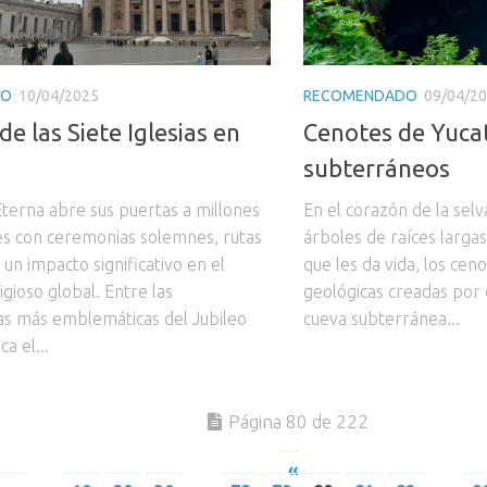
RO
10/04/2025
RECOMENDADO
09/04/2
de las Siete Iglesias en
Cenotes de Yucat
subterráneos
Eterna abre sus puertas a millones
En el corazón de la sel
tes con ceremonias solemnes, rutas
árboles de raíces larga
y un impacto significativo en el
que les da vida, los ce
igioso global. Entre las
geológicas creadas por 
as más emblemáticas del Jubileo
cueva subterránea...
a el...
Página 80 de 222
«