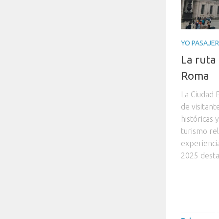
YO PASAJE
La ruta 
Roma
La Ciudad 
de visitan
históricas 
turismo rel
experienci
2025 destac