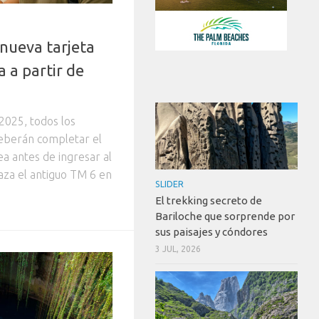
 nueva tarjeta
a a partir de
2025, todos los
deberán completar el
a antes de ingresar al
aza el antiguo TM 6 en
SLIDER
El trekking secreto de
Bariloche que sorprende por
sus paisajes y cóndores
3 JUL, 2026