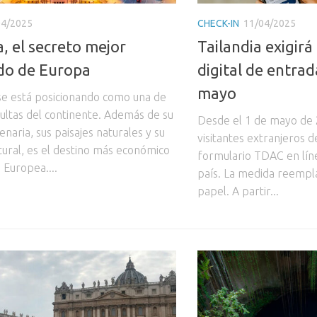
04/2025
CHECK-IN
11/04/2025
a, el secreto mejor
Tailandia exigirá
do de Europa
digital de entrad
mayo
 se está posicionando como una de
cultas del continente. Además de su
Desde el 1 de mayo de 
lenaria, sus paisajes naturales y su
visitantes extranjeros 
tural, es el destino más económico
formulario TDAC en líne
 Europea....
país. La medida reempl
papel. A partir...