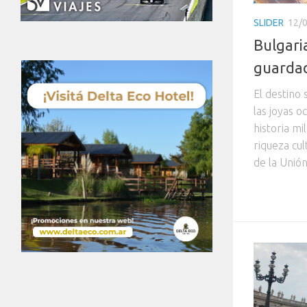
SLIDER
12/
Bulgari
guarda
El destino
las joyas o
historia mi
riqueza cul
de la Unión