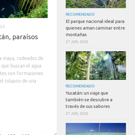
RECOMENDADO
El parque nacional ideal para
025
quienes aman caminar entre
montañas
án, paraísos
27 JUN, 2026
va maya, rodeados de
s que buscan el agua
notes son formaciones
el colapso de una
RECOMENDADO
Yucatán: un viaje que
también se descubre a
través de sus sabores
27 JUN, 2026