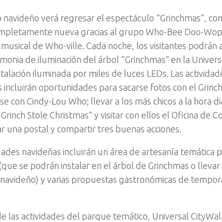
o navideño verá regresar el espectáculo “Grinchmas”, co
mpletamente nueva gracias al grupo Who-Bee Doo-Wops
 musical de Who-ville. Cada noche, los visitantes podrán
emonia de iluminación del árbol “Grinchmas” en la Univers
stalación iluminada por miles de luces LEDs. Las actividad
 incluirán oportunidades para sacarse fotos con el Grinc
se con Cindy-Lou Who; llevar a los más chicos a la hora di
rinch Stole Christmas” y visitar con ellos el Oficina de 
ar una postal y compartir tres buenas acciones.
idades navideñas incluirán un área de artesanía temática 
(que se podrán instalar en el árbol de Grinchmas o llevar
navideño) y varias propuestas gastronómicas de tempor
 las actividades del parque temático, Universal CityWa