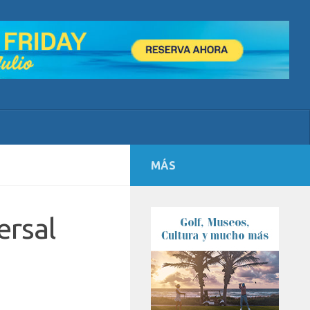
MÁS
ersal