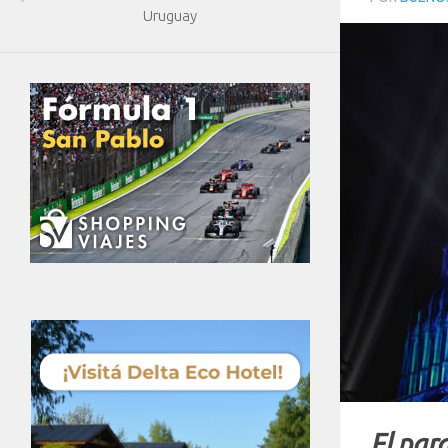
Uruguay
El par