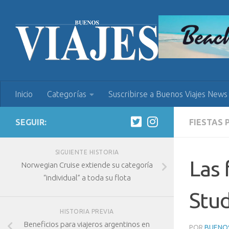
Inicio
Categorías
Suscribirse a Buenos Viajes News
SEGUIR:
FIESTAS 
SIGUIENTE HISTORIA
Las 
Norwegian Cruise extiende su categoría
“individual” a toda su flota
Stu
HISTORIA PREVIA
Beneficios para viajeros argentinos en
POR
BUENOS