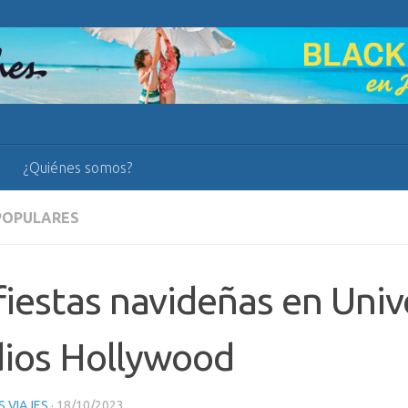
¿Quiénes somos?
POPULARES
fiestas navideñas en Univ
dios Hollywood
 VIAJES
·
18/10/2023