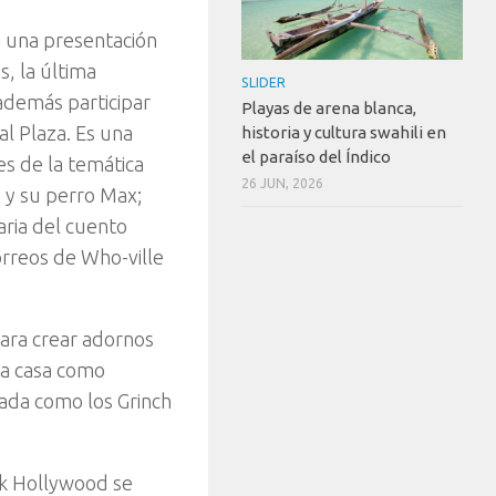
n una presentación
, la última
SLIDER
 además participar
Playas de arena blanca,
al Plaza. Es una
historia y cultura swahili en
el paraíso del Índico
es de la temática
26 JUN, 2026
h y su perro Max;
aria del cuento
Correos de Who-ville
para crear adornos
 a casa como
ada como los Grinch
lk Hollywood se