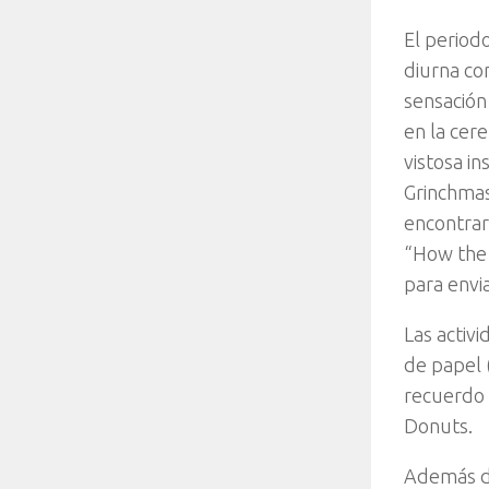
El period
diurna co
sensación
en la cer
vistosa in
Grinchmas
encontrar
“How the G
para envi
Las activ
de papel 
recuerdo 
Donuts.
Además de