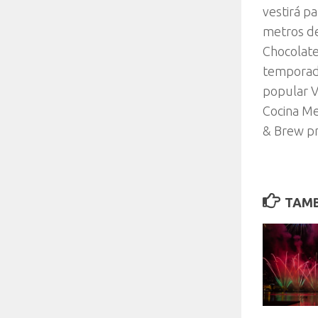
vestirá p
metros de
Chocolate
temporada
popular V
Cocina Me
& Brew pr
TAMB