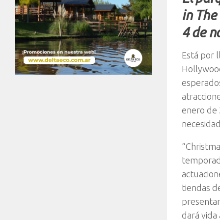
in The
4 de n
Está por 
Hollywood
esperados
atraccion
enero de 
necesidad
“Christma
temporada
actuacion
tiendas d
presentar
dará vida 