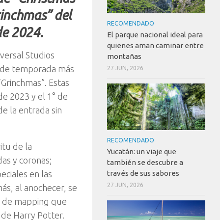
rinchmas” del
RECOMENDADO
 de 2024.
El parque nacional ideal para
quienes aman caminar entre
versal Studios
montañas
os de temporada más
27 JUN, 2026
“Grinchmas”. Estas
de 2023 y el 1° de
e la entrada sin
RECOMENDADO
itu de la
Yucatán: un viaje que
as y coronas;
también se descubre a
través de sus sabores
eciales en las
27 JUN, 2026
ás, al anochecer, se
ow de mapping que
s de Harry Potter.