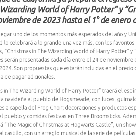
 Wizarding World of Harry Potter” y “G
oviembre de 2023 hasta el 1° de enero
llegar uno de los momentos más esperados del año y Uni
 lo celebrará a lo grande una vez más, con los favorit
, “Christmas in The Wizarding World of Harry Potter” y 
es serán presentadas cada día entre el 24 de noviembre 
2024. Son propuestas que estarán incluidas en el precio d
a de pagar adicionales.
s in The Wizarding World of Harry Potter” traerá el espír
 navideña al pueblo de Hogsmeade, con luces, guirnald
es a capella del Frog Choir; decoraciones y productos esp
el pueblo y comidas festivas en Three Broomsticks. Adem
á “The Magic of Christmas at Hogwarts Castle”, un sh
al castillo, con un arreglo musical de la serie de película