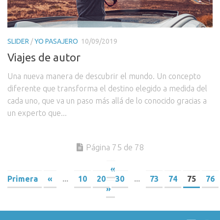
SLIDER
/
YO PASAJERO
10/09/2019
Viajes de autor
Una nueva manera de descubrir el mundo. Un concepto
diferente que transforma el destino elegido a medida del
cada uno, que va un paso más allá de lo conocido gracias a
un experto que...
Página 75 de 78
«
Primera
«
...
10
20
30
...
73
74
75
76
»