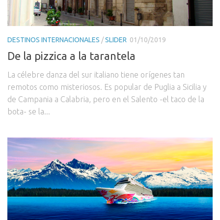
DESTINOS INTERNACIONALES
/
SLIDER
01/10/2019
De la pizzica a la tarantela
La célebre danza del sur italiano tiene orígenes tan
remotos como misteriosos. Es popular de Puglia a Sicilia y
de Campania a Calabria, pero en el Salento -el taco de la
bota- se la...