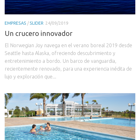
EMPRESAS
/
SLIDER
24/09/2019
Un crucero innovador
El Norwegian Joy navega en el verano boreal 2019 desde
Seattle hasta Alaska, ofreciendo descubrimiento y
entretenimiento a bordo. Un barco de vanguardia,
recientemente renovado, para una experiencia inédita de
lujo y exploración que...